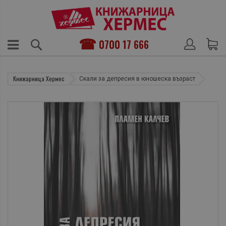
0700 17 666
Книжарница Хермес
Скали за депресия в юношеска възраст