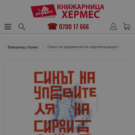
0700 17 666
Книжарница Хермес
Синът на управителя на сиропиталището