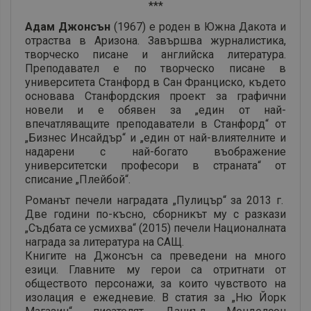
***
Адам Джонсън
(1967) е роден в Южна Дакота и
отраства в Аризона. Завършва журналистика,
творческо писане и английска литература.
Преподавател е по творческо писане в
университета Станфорд в Сан Франциско, където
основава Станфордския проект за графични
новели и е обявен за „един от най-
впечатляващите преподаватели в Станфорд“ от
„Бизнес Инсайдър“ и „един от най-влиятелните и
надарени с най-богато въображение
университетски професори в страната“ от
списание „Плейбой“.
Романът печели наградата „Пулицър“ за 2013 г.
Две години по-късно, сборникът му с разкази
„Съдбата се усмихва“ (2015) печели Националната
награда за литература на САЩ.
Книгите на Джонсън са преведени на много
езици. Главните му герои са отритнати от
обществото персонажи, за които чувството на
изолация е ежедневие. В статия за „Ню Йорк