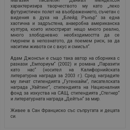
Магазин“ писателят Даниъл Менделсон
характеризира творчеството му като „леко
футуристичен полет на въображението, съчетан с
видения в духа на „Блейд Рънър“ за една
хаотична и задръстена, анаеробна американска
култура, които илюстрират нещо много реално,
много злободневно: необходимостта да се
гмурнем в непознатото, да поемем риск, за да
наситим живота си с вкус и смисъл“.
Адам Джонсън е също така автор на сборника с
разкази „Емпориум“ (2002) и романа „Паразити
като нас“ (носител на Калифорнийската
литературна награда за 2003 г.). Сред наградите
му личат стипендията „Гугенхайм“, писателската
награда „Уайтинг“, стипендията на Националния
фонд за изкуства на САЩ, стипендията „Стегнер“
и литературната награда „Дейтън“ за мир.
Живее в Сан Франциско със съпругата и децата
си.