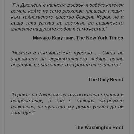
"Г-н Джонсън е написал дързък и забележителен
роман, който не само разкрива плашещи гледки
към тайнственото царство Северна Корея, но и
също така успява да достигне до същинското
значение на думите любов и саможертва."
Мичико Какутани, The New York Times
"Наситен с откривателско чувство. . . Синът на
управителя на сиропиталището набира ранна
преднина в състезанието за роман на годината."
The Daily Beast
"Героите на Джонсън са възхитително странни и
очарователни, а той е толкова остроумен
разказвач, че чудатият му роман успява да ви
завладее."
The Washington Post