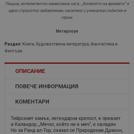
Пищна, интелигентно замислена сага. „Колелото на времето“ е
едно страхотно забавление, наситено с уникални събития и
герои.
Интерзоун
Раздел:
Книги
,
Художествена литература
,
Фантастика и
Фентъзи
ОПИСАНИЕ
ПОВЕЧЕ ИНФОРМАЦИЯ
КОМЕНТАРИ
Тийрският камък, легендарна крепост, е превзет
и Каландор, „Мечът, който не е меч“, е овладян.
Но за Ранд ал-Тор, оказал се Преродения Дракон,