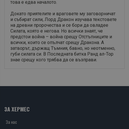
това е едва началото.
Докато приятелите и враговете му заговорничат
и събират сили, Лорд Дракон изучава текстовете
на древни пророчества и се бори да овладее
Силата, която е негова. Но всички знаят, че
предстои война – война срещу Отстъпниците и
всички, които се опълчат срещу Дракона. А
затворът, държащ Тъмния, бавно, но неотменно,
губи силата си. В Последната битка Ранд ал-Тор
знае срещу кого трябва да се възправи.
ЗА ХЕРМЕС
За нас