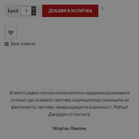
\
Брой
ДОБАВИ В КОЛИЧКА
Виж повече
В много редки случаи изключително надарени разказвачи
успяват да създават светове, надхвърлящи границата на
фантазията, светове, превръщащи се в реалност. Робърт
Джордан го постига.
Морган Ливлин