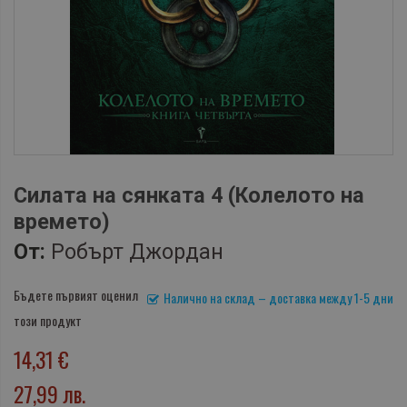
Силата на сянката 4 (Колелото на
времето)
От:
Робърт Джордан
Бъдете първият оценил
Налично на склад – доставка между 1-5 дни
този продукт
14,31 €
27,99 лв.