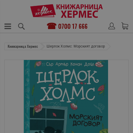
0700 17 666
Книжарница Хермес
Шерлок Холмс: Морският договор