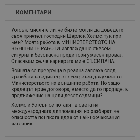
КОМЕНТАРИ
Уотсън, мислите ли, че бихте могли да доведете
своя приятел, господин Шерлок Холмс, тук при
мен? Моята работа в МИНИСТЕРСТВОТО НА
ВЪНШНИТЕ РАБОТИ изглеждаше съвсем
сигурна и безопасна преди този ужасен провал.
Опасявам се, че кариерата ми е СЪСИПАНА.
Войната се превръща в реална заплаха след
кражбата на един строго секретен документ от
Министерството на външните работи. Но защо
крадецът крие договора, вместо да го продаде, в
продължение на цели десет седмици?
Холмс и Уотсън се потапят в света на
международната дипломация, но разбират, че
опасността понякога идва от най-неочаквания
източник.