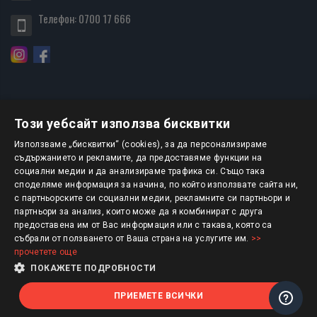
Телефон:
0700 17 666
Този уебсайт използва бисквитки
БЮЛЕТИН
Използваме „бисквитки“ (cookies), за да персонализираме
съдържанието и рекламите, да предоставяме функции на
социални медии и да анализираме трафика си. Също така
АБОНИРАНЕ
споделяме информация за начина, по който използвате сайта ни,
с партньорските си социални медии, рекламните си партньори и
партньори за анализ, които може да я комбинират с друга
предоставена им от Вас информация или с такава, която са
Авторско право © 2025 HERMESBOOKS.BG
събрали от ползването от Ваша страна на услугите им.
>>
прочетете още
1 EUR = 1.95583 BGN
ПОКАЖЕТЕ ПОДРОБНОСТИ
ПРИЕМЕТЕ ВСИЧКИ