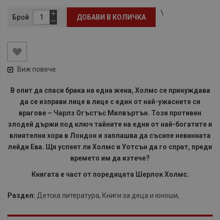
\
Брой
ДОБАВИ В КОЛИЧКА
Виж повече
В опит да спаси брака на една жена, Холмс се принуждава
да се изправи лице в лице с един от най-ужасните си
врагове – Чарлз Огъстъс Милвъртън. Този противен
злодей държи под ключ тайните на едни от най-богатите и
влиятелни хора в Лондон и заплашва да съсипе невинната
лейди Ева. Щя успеят ли Холмс и Уотсън да го спрат, преди
времето им да изтече?
Книгата е част от поредицата Шерлок Холмс.
Раздел:
Детска литература
,
Книги за деца и юноши
,