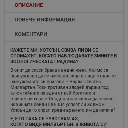
ОПИСАНИЕ
ПОВЕЧЕ ИНФОРМАЦИЯ
КОМЕНТАРИ
КАЖЕТЕ МИ, УОТСЪН, СВИВА ЛИ ВИ СЕ
СТОМАХЪТ, КОГАТО НАБЛЮДАВАТЕ ЗМИИТЕ В
ЗООЛОГИЧЕСКАТА ГРАДИНА?
В опит да спаси брака на една жена, Холмс се
принуждава да се изправи лице в лице с един от
най-ужасните си врагове – Чарлз Огъстъс
Милвъртън. Този противен злодей държи под
ключ тайните на едни от най-богатите и
влиятелни хора в Лондон и заплашва да съсипе
невинната лейди Ева. Щя успеят ли Холмс и
Уотсън да го спрат, преди времето им да изтече?
Е, ЕТО ТАКА СЕ ЧУВСТВАМ АЗ,
КОГАТО ВИДЯ МИЛВЪРТЪН. В ЖИВОТА СИ