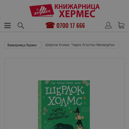
0700 17 666
Книжарница Хермес
Шерлок Холмс: Чарлз Огъстъс Милвъртън