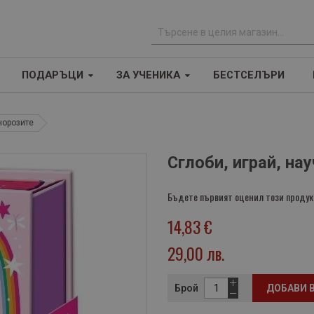
Т
ъ
ПОДАРЪЦИ
ЗА УЧЕНИКА
БЕСТСЕЛЪРИ
р
с
е
норозите
н
е
Сглоби, играй, на
Бъдете първият оценил този продук
14,83 €
29,00 лв.
Брой
ДОБАВИ 