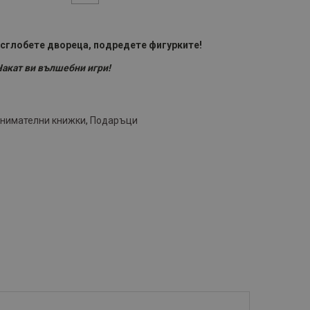
 сглобете двореца, подредете фигурките!
акат ви вълшебни игри!
нимателни книжки
,
Подаръци