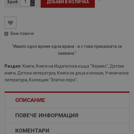
Брой
ДОБАВИ В КОЛИЧКА
Виж повече
"Имало едно време една врана - и с това приказката се
захвана."
Раздел:
Книги
,
Книги на Издателска къща "Хермес"
,
Детски
книги
,
Детска литература
,
Книги за деца и юноши
,
Ученическа
литература
,
Колекция "Златно перо"
,
ОПИСАНИЕ
ПОВЕЧЕ ИНФОРМАЦИЯ
КОМЕНТАРИ