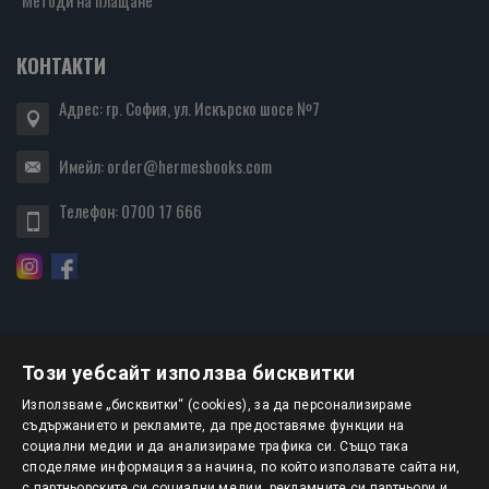
Методи на плащане
КОНТАКТИ
Адрес: гр. София, ул. Искърско шосе №7
Имейл:
order@hermesbooks.com
Телефон:
0700 17 666
Този уебсайт използва бисквитки
БЮЛЕТИН
Използваме „бисквитки“ (cookies), за да персонализираме
съдържанието и рекламите, да предоставяме функции на
социални медии и да анализираме трафика си. Също така
АБОНИРАНЕ
споделяме информация за начина, по който използвате сайта ни,
с партньорските си социални медии, рекламните си партньори и