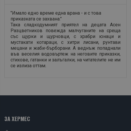
"Имало едно време една врана - и с това
приказката се захвана."
Така сладкодумният приятел на децата Асен
Разцветников повежда малчуганите на среща
със щурки и щурчовци, с храбри юнаци и
мустакати котараци, с хитри лисани, рунтави
мецани и жаби-бърборани. А веднъж попаднали
във веселия водовъртеж на неговите приказки,
стихове, гатанки и залъгалки, на читателите не им
се излиза оттам.
ЗА ХЕРМЕС