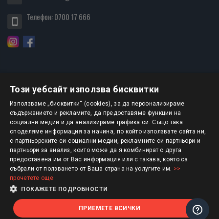
Телефон:
0700 17 666
Този уебсайт използва бисквитки
БЮЛЕТИН
Използваме „бисквитки“ (cookies), за да персонализираме
съдържанието и рекламите, да предоставяме функции на
социални медии и да анализираме трафика си. Също така
АБОНИРАНЕ
споделяме информация за начина, по който използвате сайта ни,
с партньорските си социални медии, рекламните си партньори и
партньори за анализ, които може да я комбинират с друга
предоставена им от Вас информация или с такава, която са
Авторско право © 2025 HERMESBOOKS.BG
събрали от ползването от Ваша страна на услугите им.
>>
прочетете още
1 EUR = 1.95583 BGN
ПОКАЖЕТЕ ПОДРОБНОСТИ
ПРИЕМЕТЕ ВСИЧКИ