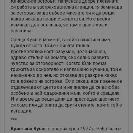
Канарските острови. Напуснала добре платената
си работа в застрахователна агенция, тя заминава
за острова, за да събере мислите си и да реши
какво иска да прави с живота си. Но с всеки
изминал ден осъзнава, че там е щастлива и
спокойна.
Среща Куин в момент, в който наистина има
нужда от него. Той е нейната пълна
противоположност: разумен, целенасочен,
здраво стъпил на земята, със силно развито
чувство за отговорност. Когато Юли поема
грижата за осиротяло и изплашено кученце, той е
неизменно до нея, но отказва да разкрие какво
го е довело на острова. Юли сякаш все повече се
отдалечава от целта си и не желае да се влюбва,
особено в най-сдържания мъж, който е срещала.
И е време да реши дали да преследва щастието
си сама или да опита да срути стените, които той е
изградил.
***
Кристина Кунаг
е родена през 1977 г. Работила е