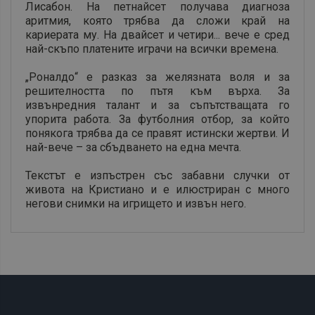
Лисабон. На петнайсет получава диагноза
аритмия, която трябва да сложи край на
кариерата му. На двайсет и четири... вече е сред
най-скъпо платените играчи на всички времена.
„Роналдо“ е разказ за желязната воля и за
решителността по пътя към върха. За
извънредния талант и за съпътстващата го
упорита работа. За футболния отбор, за който
понякога трябва да се правят истински жертви. И
най-вече – за сбъдването на една мечта.
Текстът е изпъстрен със забавни случки от
живота на Кристиано и е илюстриран с много
негови снимки на игрището и извън него.