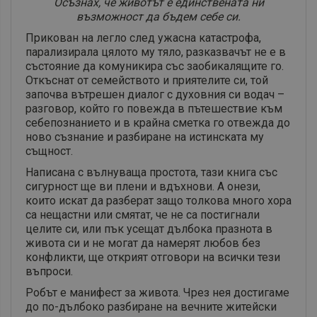
Осъзнах, че животът е единствената ни
възможност да бъдем себе си.
Прикован на легло след ужасна катастрофа,
парализирала цялото му тяло, разказвачът не е в
състояние да комуникира със заобикалящите го.
Откъснат от семейството и приятелите си, той
започва вътрешен диалог с духовния си водач –
разговор, който го повежда в пътешествие към
себепознанието и в крайна сметка го отвежда до
ново съзнание и разбиране на истинската му
същност.
Написана с вълнуваща простота, тази книга със
сигурност ще ви плени и вдъхнови. А онези,
които искат да разберат защо толкова много хора
са нещастни или смятат, че не са постигнали
целите си, или пък усещат дълбока празнота в
живота си и не могат да намерят любов без
конфликти, ще открият отговори на всички тези
въпроси.
Робът е манифест за живота. Чрез нея достигаме
до по-дълбоко разбиране на вечните житейски