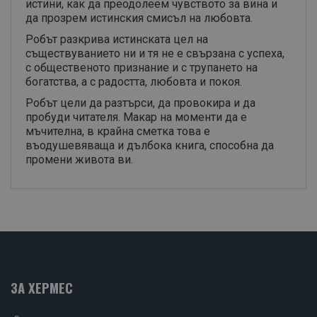
истини, как да преодолеем чувството за вина и
да прозрем истинския смисъл на любовта.
Робът разкрива истинската цел на
съществуванието ни и тя не е свързана с успеха,
с общественото признание и с трупането на
богатства, а с радостта, любовта и покоя.
Робът цели да разтърси, да провокира и да
пробуди читателя. Макар на моменти да е
мъчителна, в крайна сметка това е
въодушевяваща и дълбока книга, способна да
промени живота ви.
ЗА ХЕРМЕС