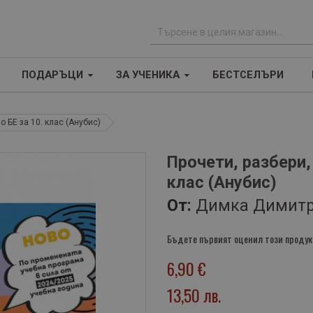
Т
ъ
ПОДАРЪЦИ
ЗА УЧЕНИКА
БЕСТСЕЛЪРИ
р
с
е
о БЕ за 10. клас (Анубис)
н
е
Прочети, разбери,
клас (Анубис)
От:
Димка Димитр
Бъдете първият оценил този продук
6,90 €
13,50 лв.