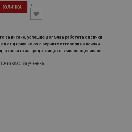
\
В КОЛИЧКА
о за писане, успешно допълва работата с всички
ик и съдържа ключ с верните отговори на всички
дготовката за предстоящото външно оценяване.
,
10-ти клас
,
За ученика