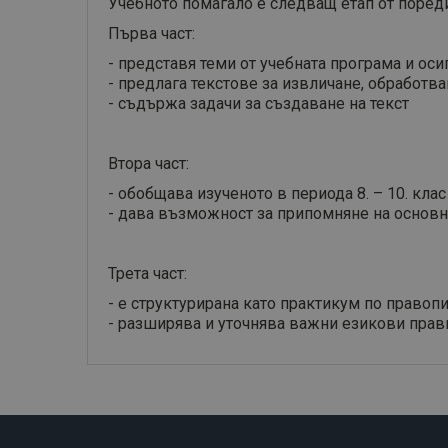
Учебното помагало е следващ етап от поредиц
Първа част:
- представя теми от учебната програма и ос
- предлага текстове за извличане, обработв
- съдържа задачи за създаване на текст
Втора част:
- обобщава изученото в периода 8. – 10. клас
- дава възможност за припомняне на основн
Трета част:
- е структурирана като практикум по правоп
- разширява и уточнява важни езикови прав