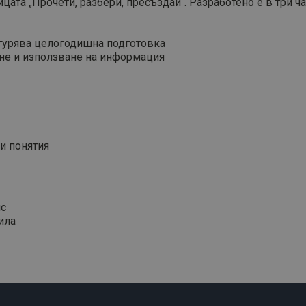
ата „Прочети, разбери, пресъздай“. Разработено е в три ча
игурява целогодишна подготовка
ане и използване на информация
и понятия
ис
ила