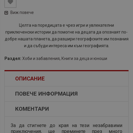
Виж повече
Целта на поредицата е чрез игри и увлекателни
приключенски истории да помогне на децата да опознаят по-
добре нашата планета, да разшири географските им познания
и да събуди интереса им към географията.
Раздел:
Хоби и забавления
,
Книги за деца и юноши
ОПИСАНИЕ
ПОВЕЧЕ ИНФОРМАЦИЯ
КОМЕНТАРИ
За да стигнете до края на тези незабравими
приключения, ще преминете през много