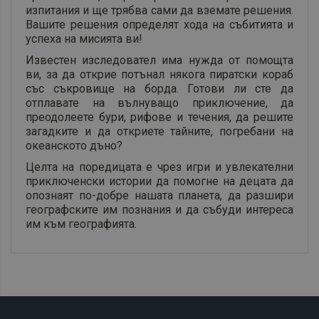
изпитания и ще трябва сами да вземате решения.
Вашите решения определят хода на събитията и
успеха на мисията ви!
Известен изследовател има нужда от помощта
ви, за да открие потънал някога пиратски кораб
със съкровище на борда. Готови ли сте да
отплавате на вълнуващо приключение, да
преодолеете бури, рифове и течения, да решите
загадките и да откриете тайните, погребани на
океанското дъно?
Целта на поредицата е чрез игри и увлекателни
приключенски истории да помогне на децата да
опознаят по-добре нашата планета, да разшири
географските им познания и да събуди интереса
им към географията.