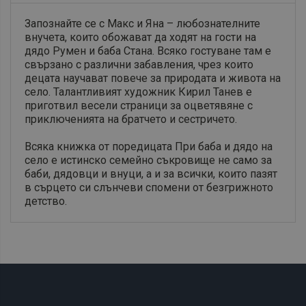
Запознайте се с Макс и Яна – любознателните
внучета, които обожават да ходят на гости на
дядо Румен и баба Стана. Всяко гостуване там е
свързано с различни забавления, чрез които
децата научават повече за природата и живота на
село. Талантливият художник Кирил Танев е
приготвил весели страници за оцветявяне с
приключенията на братчето и сестричето.
Всяка книжка от поредицата При баба и дядо на
село е истинско семейно съкровище не само за
баби, дядовци и внуци, а и за всички, които пазят
в сърцето си слънчеви спомени от безгрижното
детство.