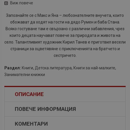
Виж повече
Запознайте се с Макс и Яна – любознателните внучета, които
обожават да ходят на гости на дядо Румен и баба Стана.
Всяко гостуване там е свързано с различни забавления, чрез
които децата научават повече за природата и живота на
село. Талантливият художник Кирил Танев е приготвил весели
страници за оцветявяне с приключенията на братчето и
сестричето.
Раздел:
Книги
,
Детска литература
,
Книги за най-малките
,
Занимателни книжки
ОПИСАНИЕ
ПОВЕЧЕ ИНФОРМАЦИЯ
КОМЕНТАРИ