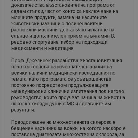
доказателства възстановителна програма от
седем стъпки, част от които са изключване на
млечните продукти, замяна на наситените
животински мазнини с полиненаситени
растителни мазнини, достатъчно излагане на
слънце и допълнителен прием на витамин D,
редовно спортуване, избор на подходящи
медикаменти и медитация.
Проф. Джелинек разработва възстановителния
план въз основа на изчерпателен анализ на
всички налични медицински изследвания по
темата, като програмата се усъвършенства
постоянно посредством продължаващите
международни клинични изпитвания под негово
ръководство, които проучват начина на живот на
няколко хиляди души с МС и здравните им
резултати.
Преодоляване на множествената склероза е
безценен наръчник за всеки, на когото наскоро е
поставена диагнозата множествена склероза, за