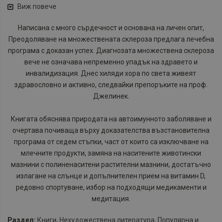
Виж повече
Написана с много сърдечност и основана на личен опит,
Преодоляване на множествената склероза предлага лечебна
програма с доказан успех. Диагнозата множествена склероза
вече не означава непременно упадък на здравето и
инвалидизация. Днес хиляди хора по света живеят
здравословно и активно, следвайки препоръките на проф.
Джелинек.
Книгата обяснява природата на автоимунното заболяване и
очертава почиваща върху доказателства възстановителна
програма от седем стъпки, част от които са изключване на
млечните продукти, замяна на наситените животински
мазнини с полиненаситени растителни мазнини, достатъчно
излагане на слънце и допълнителен прием на витамин D,
редовно спортуване, избор на подходящи медикаменти и
медитация.
Раздел:
Книги
,
Нехудожествена литература
,
Популярна и