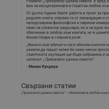
Романът „Прекалено шумна самота“ е сред н
век за ексцентричната и страстна любов към 
От дълги години Хантя работи в пункт за пре
редките книги, спасява ги от ликвидация и с
неподозирани философски и лирични измерени
само на словесни шедьоври, но и на една чо
обяснение в любов към книгата, но и шемете
Филип Ноаре в главната роля.
„Винаги съм обичал и сега обичам книгите н
умеели да пишат може би само някои прославе
съветската окупация ще бъде забравена и за 
написал „Прекалено шумна самота“.
- Милан Кундера
Свързани статии
„Прекалено шумна самота“ – обяснение в любов към 