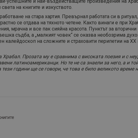
ай-успешните и най-въздействащите произведения на Храба
света на книгите и изкуството.
работване на стара хартия. Превърнал работата си в ритуал
трастно се отдава на тяхното четене. Както винаги е при Хр
я, мрачна и все пак сияйна красота. Пунктът за вторични 
вешка съдба, а „малкият човек“ се оказва необозрима дух
н калейдоскоп на сложните и страховити перипетии на ХХ в
а Храбал. Прозата му е сравнима с високата поезия и с не
ни латиноамериканци. Но те не са знаели за него, а и той,
тези години ще се говори, че това е било великото време 
книгите