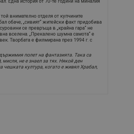
л. Една история от 70-те години на миналия
, той внимателно отделя от купчините
абал обаче, „сивият“ житейски факт придобива
суровини се превръща в „крайна гара“ не
овна вселена. „Прекалено шумна самота“ е
ек. Творбата е филмирана през 1994 г. с
удържимия полет на фантазията. Така са
 мисля, не е знаел за тях. Някой ден
на чешката култура, когато е живял Храбал,