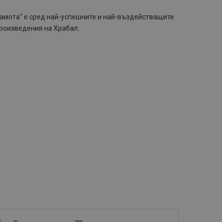
амота“ е сред най-успешните и най-въздействащите
роизведения на Храбал.