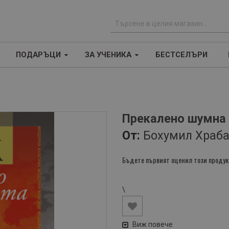
Т
ъ
ПОДАРЪЦИ
ЗА УЧЕНИКА
БЕСТСЕЛЪРИ
р
с
е
н
е
Прекалено шумна
От:
Бохумил Храб
Бъдете първият оценил този продук
\
Виж повече