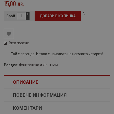
15,00 лв.
\
Брой
ДОБАВИ В КОЛИЧКА
Виж повече
Toй e лeгeндa. И тoвa e нaчaлoтo нa нeгoвaтa иcтopия!
Раздел:
Фантастика и Фентъзи
ОПИСАНИЕ
ПОВЕЧЕ ИНФОРМАЦИЯ
КОМЕНТАРИ