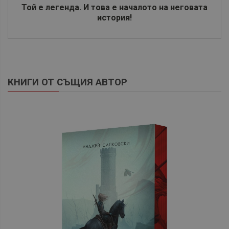
Toй e лeгeндa. И тoвa e нaчaлoтo нa нeгoвaтa
иcтopия!
КНИГИ ОТ СЪЩИЯ АВТОР