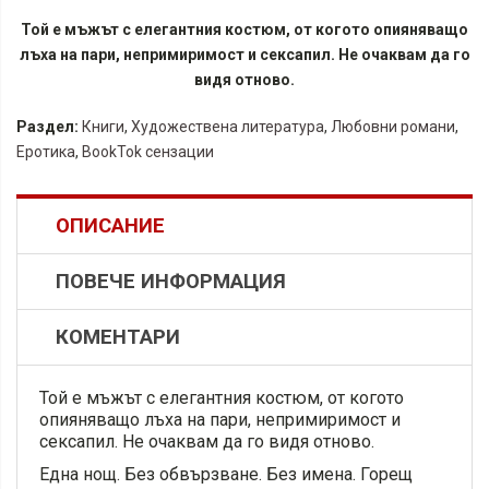
Той е мъжът с елегантния костюм, от когото опияняващо
лъха на пари, непримиримост и сексапил. Не очаквам да го
видя отново.
Раздел:
Книги
,
Художествена литература
,
Любовни романи
,
Еротика
,
BookTok сензации
ОПИСАНИЕ
ПОВЕЧЕ ИНФОРМАЦИЯ
КОМЕНТАРИ
Той е мъжът с елегантния костюм, от когото
опияняващо лъха на пари, непримиримост и
сексапил. Не очаквам да го видя отново.
Една нощ. Без обвързване. Без имена. Горещ