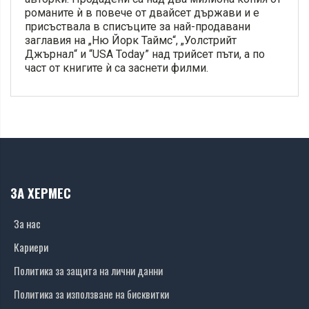
романите ѝ в повече от двайсет държави и е
присъствала в списъците за най-продавани
заглавия на „Ню Йорк Таймс“, „Уолстрийт
Джърнал“ и “USA Today” над трийсет пъти, а по
част от книгите ѝ са заснети филми.
ЗА ХЕРМЕС
За нас
Кариери
Политика за защита на лични данни
Политика за използване на бисквитки