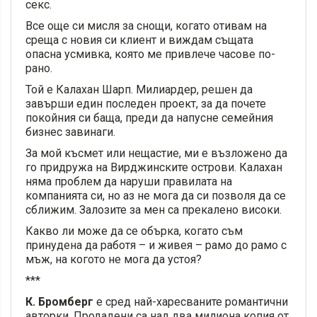
секс.
Все още си мисля за снощи, когато отивам на
среща с новия си клиент и виждам същата
опасна усмивка, която ме привлече часове по-
рано.
Той е Калахан Шарп. Милиардер, решен да
завърши един последен проект, за да почете
покойния си баща, преди да напусне семейния
бизнес завинаги.
За мой късмет или нещастие, ми е възложено да
го придружа на Вирджинските острови. Калахан
няма проблем да наруши правилата на
компанията си, но аз не мога да си позволя да се
сближим. Залозите за мен са прекалено високи.
Какво ли може да се обърка, когато съм
принудена да работя – и живея – рамо до рамо с
мъж, на когото не мога да устоя?
***
К. Бромберг
е сред най-харесваните романтични
авторки. Продадени са над два милиона копия от