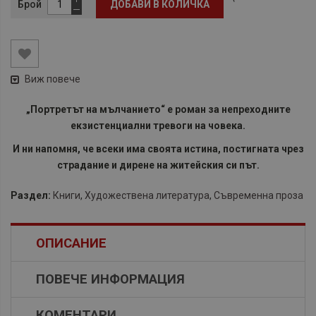
Брой
ДОБАВИ В КОЛИЧКА
Виж повече
„Портретът на мълчанието“ е роман за непреходните
екзистенциални тревоги на човека.
И ни напомня, че всеки има своята истина, постигната чрез
страдание и дирене на житейския си път.
Раздел:
Книги
,
Художествена литература
,
Съвременна проза
ОПИСАНИЕ
ПОВЕЧЕ ИНФОРМАЦИЯ
КОМЕНТАРИ