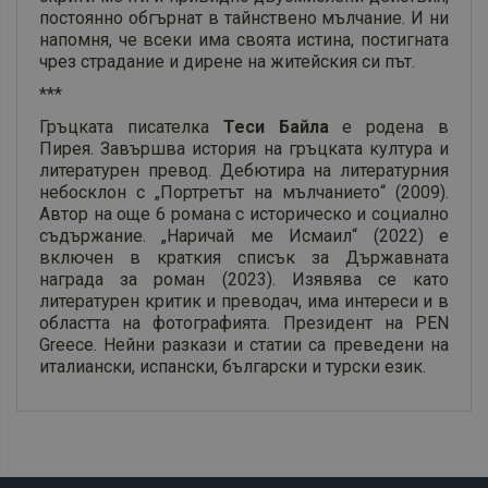
постоянно обгърнат в тайнствено мълчание. И ни
напомня, че всеки има своята истина, постигната
чрез страдание и дирене на житейския си път.
***
Гръцката писателка
Теси Байла
е родена в
Пирея. Завършва история на гръцката култура и
литературен превод. Дебютира на литературния
небосклон с „Портретът на мълчанието“ (2009).
Автор на още 6 романа с историческо и социално
съдържание. „Наричай ме Исмаил“ (2022) е
включен в краткия списък за Държавната
награда за роман (2023). Изявява се като
литературен критик и преводач, има интереси и в
областта на фотографията. Президент на PEN
Greece. Нейни разкази и статии са преведени на
италиански, испански, български и турски език.