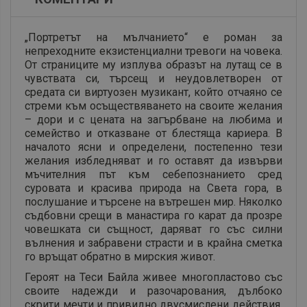
„Портретът на мълчанието“ е роман за
непреходните екзистенциални тревоги на човека.
От страниците му изплува образът на лутащ се в
чувствата си, търсещ и неудовлетворен от
средата си виртуозен музикант, който отчаяно се
стреми към осъществяването на своите желания
– дори и с цената на загърбване на любима и
семейство и отказване от блестяща кариера. В
началото ясни и определени, постепенно тези
желания избледняват и го оставят да извърви
мъчителния път към себепознанието сред
суровата и красива природа на Света гора, в
послушание и търсене на вътрешен мир. Няколко
съдбовни срещи в манастира го карат да прозре
човешката си същност, даряват го със силни
вълнения и забравени страсти и в крайна сметка
го връщат обратно в мирския живот.
Героят на Теси Байла живее многопластово със
своите надежди и разочарования, дълбоко
скрити мечти и привидно двусмислени действия,