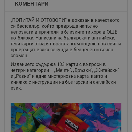
КОМЕНТАРИ
„ПОПИТАЙ И ОТГОВОРИ“ е доказан в качеството
си бестселър, който превръща напълно
непознати в приятели, а близките ти хора в ОЩЕ
по-близки. Написани на български и английски,
тези карти отварят вратата към изцяло нов свят и
превръщат всяка секунда в безценен и вечен
спомен.
Изданието съдържа 133 карти с въпроси в
четири категории – „Мечти“, „Връзки“, „Житейски“
и „Разни“ и една мистериозна карта, както и
книжка с инструкции на български и английски
език.