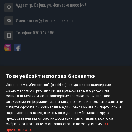
Адрес: гр. София, ул. Искърско шосе №7
Имейл:
order@hermesbooks.com
Телефон:
0700 17 666
Този уебсайт използва бисквитки
БЮЛЕТИН
Използваме „бисквитки“ (cookies), за да персонализираме
съдържанието и рекламите, да предоставяме функции на
социални медии и да анализираме трафика си. Също така
АБОНИРАНЕ
споделяме информация за начина, по който използвате сайта ни,
с партньорските си социални медии, рекламните си партньори и
партньори за анализ, които може да я комбинират с друга
предоставена им от Вас информация или с такава, която са
Авторско право © 2025 HERMESBOOKS.BG
събрали от ползването от Ваша страна на услугите им.
>>
прочетете още