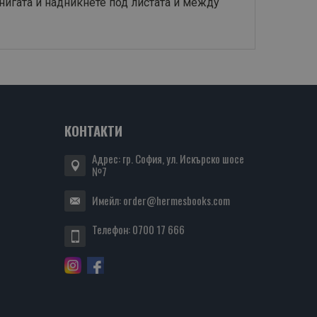
нигата и надникнете под листата и между
КОНТАКТИ
Адрес: гр. София, ул. Искърско шосе
№7
Имейл:
order@hermesbooks.com
Телефон:
0700 17 666