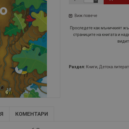
Виж повече
​Проследете как мъничкият жъ
страницитe на книгата и над
видит
Раздел:
Книги
,
Детска литера
Я
КОМЕНТАРИ