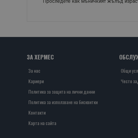
​Проследете как мъничкият жълъд израст
ЗА ХЕРМЕС
ОБСЛУ
За нас
Общи усл
Кариери
Често за
Политика за защита на лични данни
Политика за използване на бисквитки
Контакти
Карта на сайта