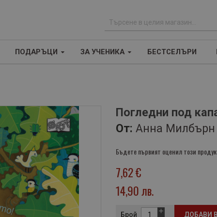
Т
ъ
ПОДАРЪЦИ
ЗА УЧЕНИКА
БЕСТСЕЛЪРИ
р
с
е
н
е
Погледни под кап
От:
Анна Милбърн
Бъдете първият оценил този продук
7,62 €
14,90 лв.
Брой
ДОБАВИ 