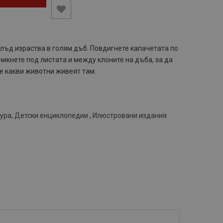
лъд израства в голям дъб. Повдигнете капачетата по
никнете под листата и между клоните на дъба, за да
е какви животни живеят там.
тура
,
Детски енциклопедии
,
Илюстровани издания