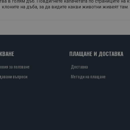
ва в голям дъб. Повдигнете капачетата по страницитe на к
клоните на дъба, за да видите какви животни живеят там.
ЖВАНЕ
ПЛАЩАНЕ И ДОСТАВКА
овия за ползване
Доставка
давани въпроси
Методи на плащане