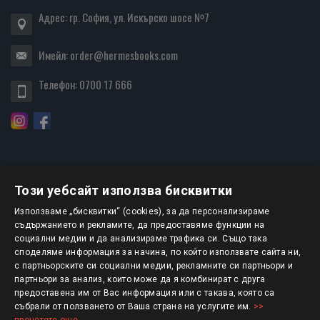
Адрес: гр. София, ул. Искърско шосе №7
Имейл:
order@hermesbooks.com
Телефон:
0700 17 666
Този уебсайт използва бисквитки
БЮЛЕТИН
Използваме „бисквитки“ (cookies), за да персонализираме
съдържанието и рекламите, да предоставяме функции на
социални медии и да анализираме трафика си. Също така
АБОНИРАНЕ
споделяме информация за начина, по който използвате сайта ни,
с партньорските си социални медии, рекламните си партньори и
партньори за анализ, които може да я комбинират с друга
предоставена им от Вас информация или с такава, която са
Авторско право © 2025 HERMESBOOKS.BG
събрали от ползването от Ваша страна на услугите им.
>>