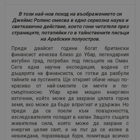
В този най-нов поход на въображението си
Джеймс Ролинс омесва в едно сериозна наука и
светкавично действие, което гони читателя през
страниците, потапяйки го в тайнствените пясъци
на Арабския полуостров.
Преди двайсет години богат британски
финансист изчезва близо до Убар, легендарния
изгубен град, погребан под пясъците на Оман.
Сега една научна експедиция, водена от
дъщерята на финансиста, се готви да разбули
тайните на пустинята. Ще открият обаче нещо по-
красиво от най-смелите си мечти и по-
смъртоносно. Убар крие мощен енергиен
източник, който може да захрани цялата горна
земя, ако може да бъде впрегнат и удържан. Но
преди да са поели към повърхността,
изследователите попадат в капан. Защото същата
живителна сила, която може да захрани с
енергия целия свят, е на път да се излее в
невиждана, поразяваща буря, помитаща всичко