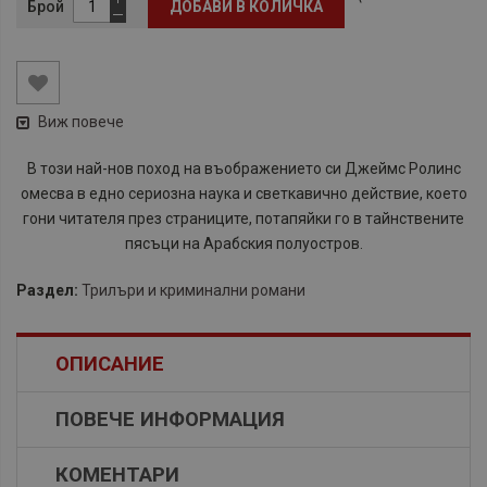
Брой
ДОБАВИ В КОЛИЧКА
Виж повече
В този най-нов поход на въображението си Джеймс Ролинс
омесва в едно сериозна наука и светкавично действие, което
гони читателя през страниците, потапяйки го в тайнствените
пясъци на Арабския полуостров.
Раздел:
Трилъри и криминални романи
ОПИСАНИЕ
ПОВЕЧЕ ИНФОРМАЦИЯ
КОМЕНТАРИ