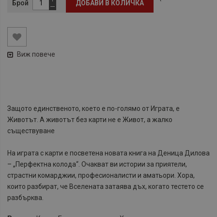
Брой
ДОБАВИ В КОЛИЧКА
Виж повече
Защото единственото, което е по-голямо от Играта, е
Животът. А животът без карти не е Живот, а жалко
съществуване
На играта с карти е посветена новата книга на Деница Дилова
– „Перфектна колода“. Очакват ви истории за приятели,
страстни комарджии, професионалисти и аматьори. Хора,
които разбират, че Вселената затаява дъх, когато тестето се
разбърква.