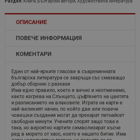
Раздел:
Книги
,
Български автори
,
Художествена литература
ОПИСАНИЕ
ПОВЕЧЕ ИНФОРМАЦИЯ
КОМЕНТАРИ
Един от най-ярките гласове в съвременната
българска литература се завръща със смазващо
добър сборник с разкази
Има едно правило, което е вечно и неотменимо,
както изгрева на Слънцето, цъфтенето на цветята
и разписанието на влаковете. Играта на карти е
най-великият начин, по който две или повече
човешки създания могат да прекарат петнайсет
свободни минути. Учените спорят защо това е
така, но вероятно картите символизират късче
ред в морето от хаос, което е нашето битие. Има