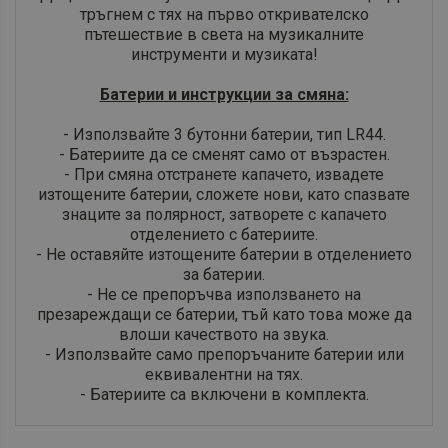
тръгнем с тях на първо откривателско
пътешествие в света на музикалните
инструменти и музиката!
Батерии и инструкции за смяна:
- Използвайте 3 бутонни батерии, тип LR44.
- Батериите да се сменят само от възрастен.
- При смяна отстранете капачето, извадете
изтощените батерии, сложете нови, като спазвате
знаците за полярност, затворете с капачето
отделението с батериите.
- Не оставяйте изтощените батерии в отделението
за батерии.
- Не се препоръчва използването на
презареждащи се батерии, тъй като това може да
влоши качеството на звука.
- Използвайте само препоръчаните батерии или
еквивалентни на тях.
- Батериите са включени в комплекта.