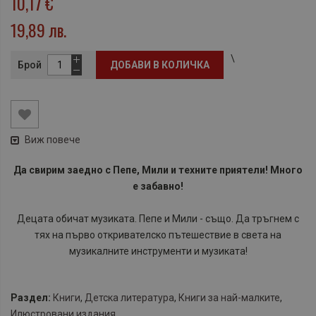
10,17 €
19,89 лв.
\
Брой
ДОБАВИ В КОЛИЧКА
Виж повече
​Да свирим заедно с Пепе, Мили и техните приятели! Много
е забавно!
Децата обичат музиката. Пепе и Мили - също. Да тръгнем с
тях на първо откривателско пътешествие в света на
музикалните инструменти и музиката!
Раздел:
Книги
,
Детска литература
,
Книги за най-малките
,
Илюстровани издания