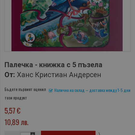
Палечка - книжка с 5 пъзела
От:
Ханс Кристиан Андерсен
Бъдете първият оценил
Налично на склад – доставка между 1-5 дни
този продукт
5,57 €
10,89 лв.
\