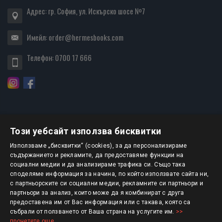
Адрес: гр. София, ул. Искърско шосе №7
Имейл:
order@hermesbooks.com
Телефон:
0700 17 666
Този уебсайт използва бисквитки
БЮЛЕТИН
Използваме „бисквитки“ (cookies), за да персонализираме
съдържанието и рекламите, да предоставяме функции на
социални медии и да анализираме трафика си. Също така
АБОНИРАНЕ
споделяме информация за начина, по който използвате сайта ни,
с партньорските си социални медии, рекламните си партньори и
партньори за анализ, които може да я комбинират с друга
предоставена им от Вас информация или с такава, която са
Авторско право © 2025 HERMESBOOKS.BG
събрали от ползването от Ваша страна на услугите им.
>>
прочетете още