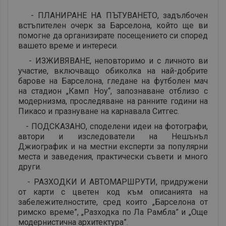
- ПЛАНИРАНЕ НА ПЪТУВАНЕТО, задълбочен
встъпителен очерк за Барселона, който ще ви
помогне да организирате посещението си според
вашето време и интереси.
- ИЗЖИВЯВАНЕ, неповторимо и с личното ви
участие, включващо обиколка на най-добрите
барове на Барселона, гледане на футболен мач
на стадион „Камп Ноу“, запознаване отблизо с
модернизма, проследяване на ранните години на
Пикасо и празнуване на карнавала Ситгес.
- ПОДСКАЗАНО, споделени идеи на фотографи,
автори и изследователи на Нешънъл
Джиографик и на местни експерти за популярни
места и заведения, практически съвети и много
други.
- РАЗХОДКИ И АВТОМАРШРУТИ, придружени
от карти с цветен код към описанията на
забележителностите, сред които „Барселона от
римско време”, „Разходка по Ла Рамбла” и „Още
модернистична архитектура”.