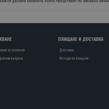
ижни двойни капачета, които представят по забавен начин
ЖВАНЕ
ПЛАЩАНЕ И ДОСТАВКА
овия за ползване
Доставка
давани въпроси
Методи на плащане