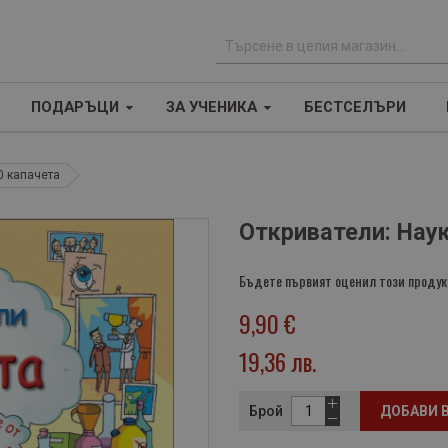
Т
ъ
ПОДАРЪЦИ
ЗА УЧЕНИКА
БЕСТСЕЛЪРИ
р
с
е
0 капачета
н
е
Откриватели: Наук
Бъдете първият оценил този продук
9,90 €
19,36 лв.
Брой
ДОБАВИ 