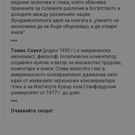
издание включва и глава, която обяснява
причините за големите различия в богатството и
доходите между различните нации.
Фундаменталната идея на книгата е „ученето на
икономика да не бъде объркващо, а да отваря
очите“.
***
Томас Соуел
(роден 1930 г.) е американски
икономист, философ, политически коментатор,
социален критик и автор на множество трудове,
коментари и книги. Става известен глас в
американското консервативно движение като
един от изявените чернокожи консверватори.
Член е на Института Хувър към Станфордския
университет от 1977 г. до днес.
***
Очаквайте скоро!