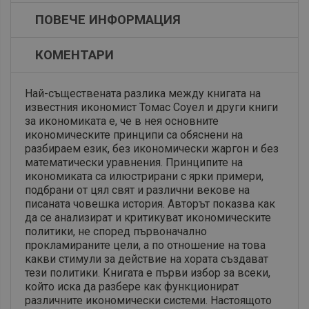
ПОВЕЧЕ ИНФОРМАЦИЯ
КОМЕНТАРИ
Най-съществената разлика между книгата на
известния икономист Томас Соуел и други книги
за икономиката е, че в нея основните
икономическите принципи са обяснени на
разбираем език, без икономически жаргон и без
математически уравнения. Принципите на
икономиката са илюстрирани с ярки примери,
подбрани от цял свят и различни векове на
писаната човешка история. Авторът показва как
да се анализират и критикуват икономическите
политики, не според първоначално
прокламираните цели, а по отношение на това
какви стимули за действие на хората създават
тези политики. Книгата е първи избор за всеки,
който иска да разбере как функционират
различните икономически системи. Настоящото