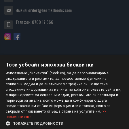
Имейл:
order@hermesbooks.com
Телефон:
0700 17 666
Този уебсайт използва бисквитки
БЮЛЕТИН
Използваме „бисквитки“ (cookies), за да персонализираме
съдържанието и рекламите, да предоставяме функции на
социални медии и да анализираме трафика си. Също така
АБОНИРАНЕ
споделяме информация за начина, по който използвате сайта ни,
с партньорските си социални медии, рекламните си партньори и
партньори за анализ, които може да я комбинират с друга
предоставена им от Вас информация или с такава, която са
Авторско право © 2025 HERMESBOOKS.BG
събрали от ползването от Ваша страна на услугите им.
>>
прочетете още
1 EUR = 1.95583 BGN
ПОКАЖЕТЕ ПОДРОБНОСТИ