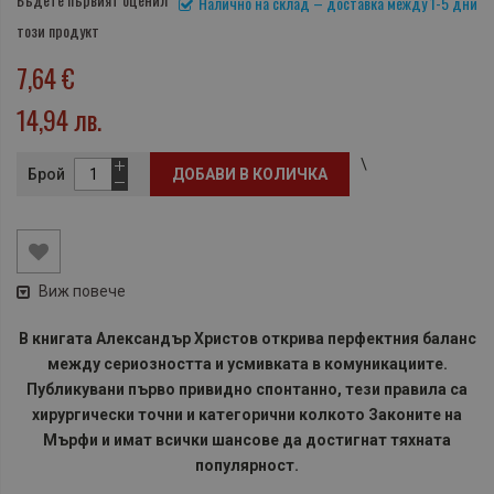
Налично на склад – доставка между 1-5 дни
този продукт
7,64 €
14,94 лв.
\
Брой
ДОБАВИ В КОЛИЧКА
Виж повече
В книгата Александър Христов открива перфектния баланс
между сериозността и усмивката в комуникациите.
Публикувани първо привидно спонтанно, тези правила са
хирургически точни и категорични колкото Законите на
Мърфи и имат всички шансове да достигнат тяхната
популярност.