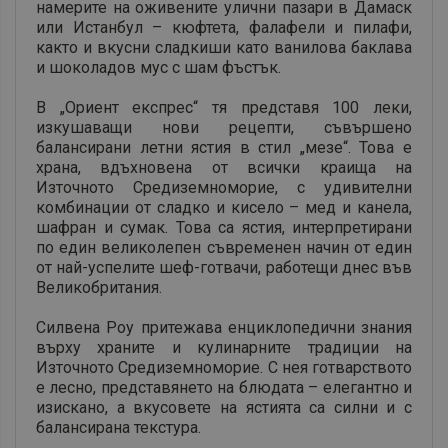
намерите на оживените улични пазари в Дамаск
или Истанбул – кюфтета, фалафели и пилафи,
както и вкусни сладкиши като ванилова баклава
и шоколадов мус с шам фъстък.
В „Ориент експрес“ тя представя 100 леки,
изкушаващи нови рецепти, съвършено
балансирани летни ястия в стил „мезе“. Това е
храна, вдъхновена от всички краища на
Източното Средиземноморие, с удивителни
комбинации от сладко и кисело – мед и канела,
шафран и сумак. Това са ястия, интерпретирани
по един великолепен съвременен начин от един
от най-успелите шеф-готвачи, работещи днес във
Великобритания.
Силвена Роу притежава енциклопедични знания
върху храните и кулинарните традиции на
Източното Средиземноморие. С нея готварството
е лесно, представянето на блюдата – елегантно и
изискано, а вкусовете на ястията са силни и с
балансирана текстура.