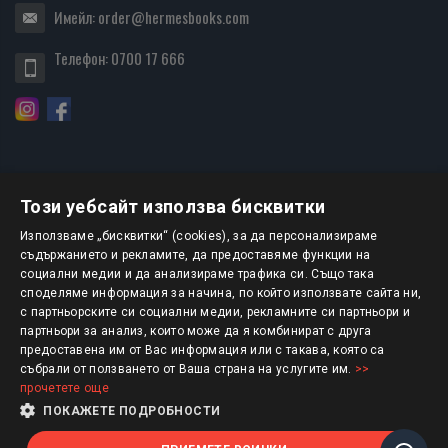
Имейл:
order@hermesbooks.com
Телефон:
0700 17 666
Този уебсайт използва бисквитки
БЮЛЕТИН
Използваме „бисквитки“ (cookies), за да персонализираме
съдържанието и рекламите, да предоставяме функции на
социални медии и да анализираме трафика си. Също така
АБОНИРАНЕ
споделяме информация за начина, по който използвате сайта ни,
с партньорските си социални медии, рекламните си партньори и
партньори за анализ, които може да я комбинират с друга
предоставена им от Вас информация или с такава, която са
Авторско право © 2025 HERMESBOOKS.BG
събрали от ползването от Ваша страна на услугите им.
>>
прочетете още
1 EUR = 1.95583 BGN
ПОКАЖЕТЕ ПОДРОБНОСТИ