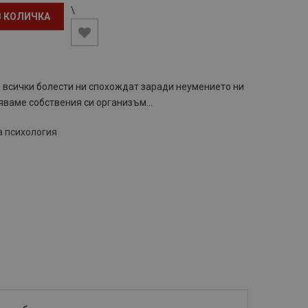
\
В КОЛИЧКА
всички болести ни спохождат заради неумението ни
яваме собствения си организъм...
а психология