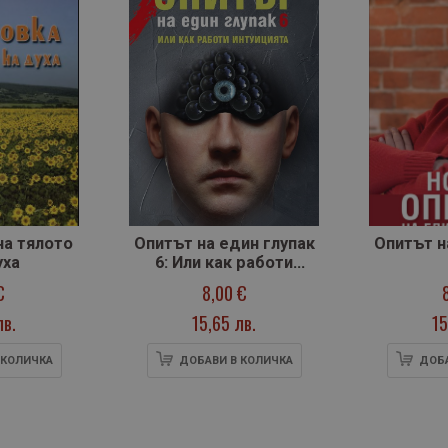
на тялото
Опитът на един глупак
Опитът н
уха
6: Или как работи
интуицията
€
8,00 €
лв.
15,65 лв.
15
 КОЛИЧКА
ДОБАВИ В КОЛИЧКА
ДОБА