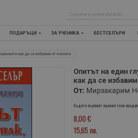
Т
ъ
ПОДАРЪЦИ
ЗА УЧЕНИКА
БЕСТСЕЛЪРИ
р
с
е
озрението как да се избавим от очилата
н
е
Опитът на един гл
как да се избавим
От:
Мирзакарим Н
Бъдете първият оценил този продук
8,00 €
15,65 лв.