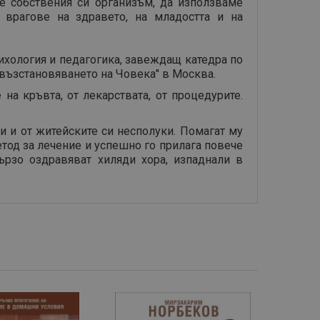
 собствения си организъм, да използваме
 врагове на здравето, на младостта и на
ихология и педагогика, завеждащ катедра по
възстановяването на Човека" в Москва.
на кръвта, от лекарствата, от процедурите.
и и от житейските си несполуки. Помагат му
етод за лечение и успешно го прилага повече
бързо оздравяват хиляди хора, изпаднали в