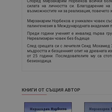
Според Мирзакарим Норбеков всички боле
силата на личността си. Благодарение н
възможностите ни за реализация, повечето х
Мирзакарим Норбеков е уникален човек със 
палингенезия в Международната академия по
Преди години ученият е инвалид първа груп
Нереализиран човек без бъдеще.
След срещата си с лечителя Сеид Мохамед Х
мъдростта и безценният опит на древната из
от 25 години. Последователите му са стот
безизходица.
КНИГИ ОТ СЪЩИЯ АВТОР