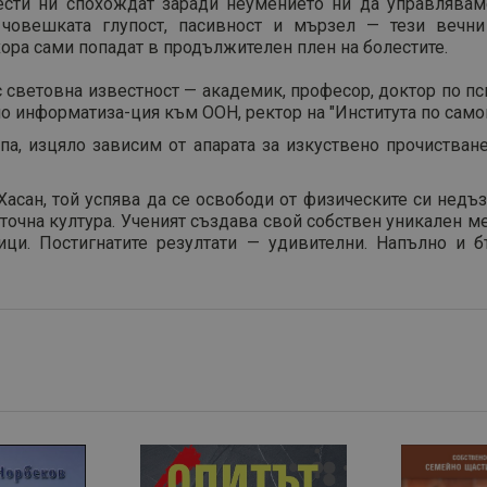
сти ни спохождат заради неумението ни да управляваме
а човешката глупост, пасивност и мързел — тези вечни
ора сами попадат в продължителен плен на болестите.
световна известност — академик, професор, доктор по пс
 информатиза-ция към ООН, ректор на "Института по само
а, изцяло зависим от апарата за изкуствено прочистване 
асан, той успява да се освободи от физическите си недъз
точна култура. Ученият създава свой собствен уникален м
ици. Постигнатите резултати — удивителни. Напълно и 