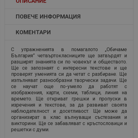
ОПИСАНИЕ
ПОВЕЧЕ ИНФОРМАЦИЯ
КОМЕНТАРИ
С упражненията в помагалото „Обичаме
България” четвъртокласниците ще затвърдят и
разширят знанията си по човекът и обществото.
Ще се запознаят с интересни текстове и ще
проверят уменията си да четат с разбиране. Ще
изпълняват разнообразни творчески задачи. Ще
се научат още по-умело да работят с
изображения, карти, схеми, таблици, линия на
времето. Ще откриват грешки и пропуски в
изречения и текстове, за да развиват своята
наблюдателност и досетливост. Ще може да
организират в клас вълнуващи състезания и
викторини. Ще се забавляват с кръстословици и
решетки с думи.