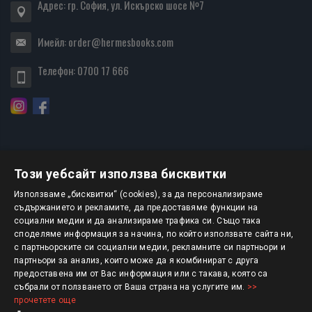
Адрес: гр. София, ул. Искърско шосе №7
Имейл:
order@hermesbooks.com
Телефон:
0700 17 666
Този уебсайт използва бисквитки
БЮЛЕТИН
Използваме „бисквитки“ (cookies), за да персонализираме
съдържанието и рекламите, да предоставяме функции на
социални медии и да анализираме трафика си. Също така
АБОНИРАНЕ
споделяме информация за начина, по който използвате сайта ни,
с партньорските си социални медии, рекламните си партньори и
партньори за анализ, които може да я комбинират с друга
предоставена им от Вас информация или с такава, която са
Авторско право © 2025 HERMESBOOKS.BG
събрали от ползването от Ваша страна на услугите им.
>>
прочетете още
1 EUR = 1.95583 BGN