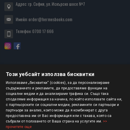
Адрес: гр. София, ул. Искърско шосе №7
Имейл:
order@hermesbooks.com
Телефон:
0700 17 666
Този уебсайт използва бисквитки
БЮЛЕТИН
Използваме „бисквитки“ (cookies), за да персонализираме
съдържанието и рекламите, да предоставяме функции на
социални медии и да анализираме трафика си. Също така
АБОНИРАНЕ
споделяме информация за начина, по който използвате сайта ни,
с партньорските си социални медии, рекламните си партньори и
партньори за анализ, които може да я комбинират с друга
предоставена им от Вас информация или с такава, която са
Авторско право © 2025 HERMESBOOKS.BG
събрали от ползването от Ваша страна на услугите им.
>>
прочетете още
1 EUR = 1.95583 BGN