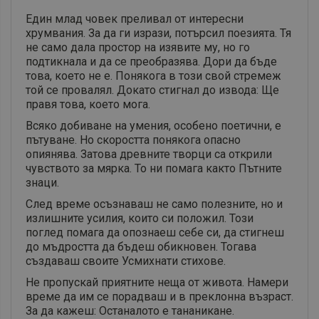
Един млад човек преливал от интересни
хрумвания. За да ги изрази, потърсил поезията. Тя
не само дала простор на изявите му, но го
подтикнала и да се преобразява. Дори да бъде
това, което не е. Понякога в този свой стремеж
той се провалял. Докато стигнал до извода: Ще
правя това, което мога.
Всяко добиване на умения, особено поетични, е
пътуване. Но скоростта понякога опасно
опиянява. Затова древните творци са открили
чувството за мярка. То ни помага както Пътните
знаци.
След време осъзнаваш не само полезните, но и
излишните усилия, които си положил. Този
поглед помага да опознаеш себе си, да стигнеш
до мъдростта да бъдеш обикновен. Тогава
създаваш своите Усмихнати стихове.
Не пропускай приятните неща от живота. Намери
време да им се порадваш и в преклонна възраст.
За да кажеш: Останалото е тананикане.