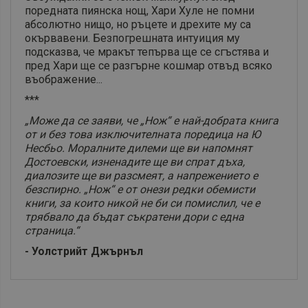
поредната пиянска нощ, Хари Хуле не помни
абсолютно нищо, но ръцете и дрехите му са
окървавени. Безпогрешната интуиция му
подсказва, че мракът тепърва ще се сгъстява и
пред Хари ще се разгърне кошмар отвъд всяко
въображение...
***
„Може да се заяви, че „Нож“ е най-добрата книга
от и без това изключителната поредица на Ю
Несбьо. Моралните дилеми ще ви напомнят
Достоевски, изненадите ще ви спрат дъха,
диалозите ще ви разсмеят, а напрежението е
безспирно. „Нож“ е от онези редки обемисти
книги, за които никой не би си помислил, че е
трябвало да бъдат съкратени дори с една
страница.“
- Уолстрийт Джърнъл