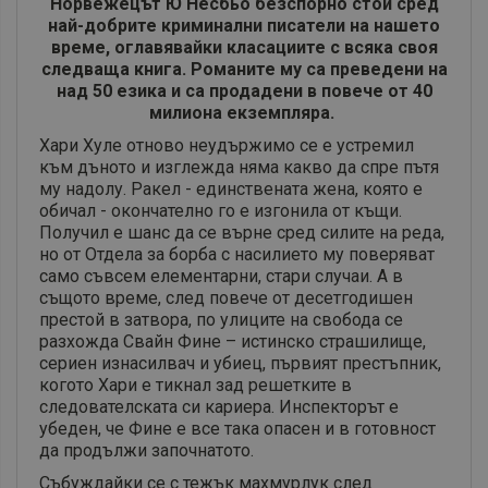
Норвежецът Ю Несбьо безспорно стои сред
най-добрите криминални писатели на нашето
време, оглавявайки класациите с всяка своя
следваща книга. Романите му са преведени на
над 50 езика и са продадени в повече от 40
милиона екземпляра.
Хари Хуле отново неудържимо се е устремил
към дъното и изглежда няма какво да спре пътя
му надолу. Ракел - единствената жена, която е
обичал - окончателно го е изгонила от къщи.
Получил е шанс да се върне сред силите на реда,
но от Отдела за борба с насилието му поверяват
само съвсем елементарни, стари случаи. А в
същото време, след повече от десетгодишен
престой в затвора, по улиците на свобода се
разхожда Свайн Фине – истинско страшилище,
сериен изнасилвач и убиец, първият престъпник,
когото Хари е тикнал зад решетките в
следователската си кариера. Инспекторът е
убеден, че Фине е все така опасен и в готовност
да продължи започнатото.
Събуждайки се с тежък махмурлук след