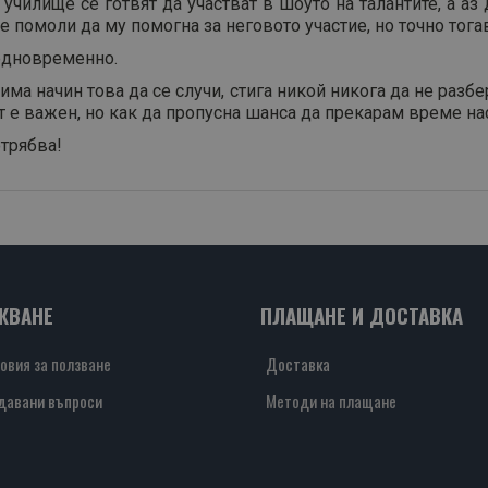
чилище се готвят да участват в шоуто на талантите, а аз
е помоли да му помогна за неговото участие, но точно тога
 едновременно.
ма начин това да се случи, стига никой никога да не разбе
ът е важен, но как да пропусна шанса да прекарам време на
трябва!
ЖВАНЕ
ПЛАЩАНЕ И ДОСТАВКА
овия за ползване
Доставка
давани въпроси
Методи на плащане