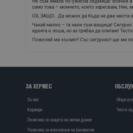
Не съм имала по-ужасна седмица! Всички в у
само това – момчето, което харесвам, Ник, м
ОХ, ЗАЩО... Да можех да бъда на две места
Чакай малко – та нали съм вещица! Сигурно и
идеята е лоша, но аз трябва да опитам! Тест
Пожелай ми късмет! Със сигурност ще ми по
ЗА ХЕРМЕС
ОБСЛУ
За нас
Общи усл
Кариери
Често за
Политика за защита на лични данни
Политика за използване на бисквитки