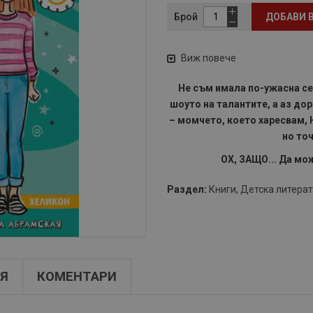
Брой
ДОБАВИ 
Виж повече
Не съм имала по-ужасна се
шоуто на талантите, а аз дор
– момчето, което харесвам, 
но то
ОХ, ЗАЩО... Да мо
Раздел:
Книги
,
Детска литера
Я
КОМЕНТАРИ