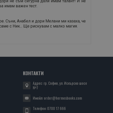
 дори не съм сигурна дали имам талант! И не
ва имам важен тест.
ре. Съни, Анабел и дори Мелани ми казаха, че
саме с Ник... Ще рискувам с малко магия.
КОНТАКТИ
Адрес: гр. София, ул. Искърско шосе
№7
Имейл:
order@hermesbooks.com
Телефон:
0700 17 666