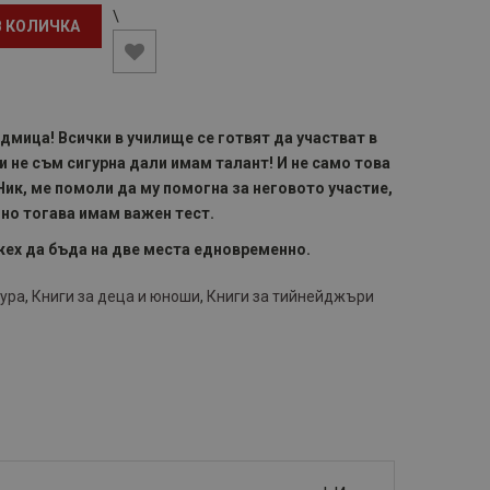
\
В КОЛИЧКА
дмица! Всички в училище се готвят да участват в
и не съм сигурна дали имам талант! И не само това
Ник, ме помоли да му помогна за неговото участие,
чно тогава имам важен тест.
жех да бъда на две места едновременно.
тура
,
Книги за деца и юноши
,
Книги за тийнейджъри