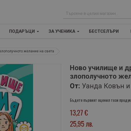
Т
ъ
ПОДАРЪЦИ
ЗА УЧЕНИКА
БЕСТСЕЛЪРИ
р
с
е
-злополучното желание на света
н
е
Ново училище и др
злополучното жел
От:
Уанда Ковън и
Бъдете първият оценил този продук
13,27 €
25,95 лв.