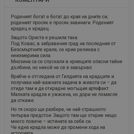
КОМЕНТАРИ
Роденият богат е богат до края на дните си,
роденият просяк е просяк завинаги. Роденият
крадец е крадец.
Защото Ориста е решила така.
Под Ковас, в забравения град на последния от
Безсмъртните крале, се крие реликва с
неизмерима сила.
Мнозина са се спускали в криещите опасни тайни
дълбини, но никой не се е завърнал.
Врабче е отгледана от Гилдията на крадците и
получава най-важната задача в живота си – да
отиде там и да открадне могъщия артефакт.
Малката крадла е ужасена, но дори не помисля
да откаже.
Но тя скоро ще разбере, че най-страшното
тепърва предстои. Защото там ще открие нещо
много повече – истината за себе си.
Че една крадла може да промени хода на
историята.