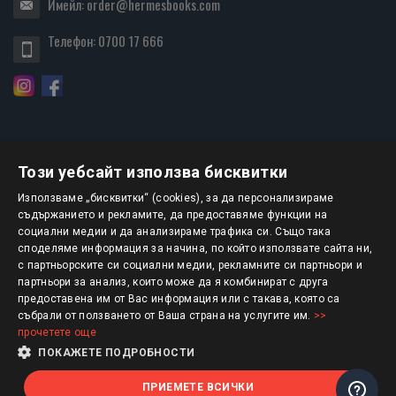
Имейл:
order@hermesbooks.com
Телефон:
0700 17 666
Този уебсайт използва бисквитки
БЮЛЕТИН
Използваме „бисквитки“ (cookies), за да персонализираме
съдържанието и рекламите, да предоставяме функции на
социални медии и да анализираме трафика си. Също така
АБОНИРАНЕ
споделяме информация за начина, по който използвате сайта ни,
с партньорските си социални медии, рекламните си партньори и
партньори за анализ, които може да я комбинират с друга
предоставена им от Вас информация или с такава, която са
Авторско право © 2025 HERMESBOOKS.BG
събрали от ползването от Ваша страна на услугите им.
>>
прочетете още
1 EUR = 1.95583 BGN
ПОКАЖЕТЕ ПОДРОБНОСТИ
ПРИЕМЕТЕ ВСИЧКИ