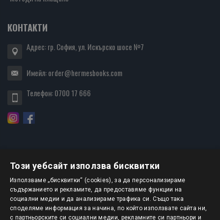
КОНТАКТИ
Адрес: гр. София, ул. Искърско шосе №7
Имейл:
order@hermesbooks.com
Телефон:
0700 17 666
Този уебсайт използва бисквитки
БЮЛЕТИН
Използваме „бисквитки“ (cookies), за да персонализираме
съдържанието и рекламите, да предоставяме функции на
социални медии и да анализираме трафика си. Също така
АБОНИРАНЕ
споделяме информация за начина, по който използвате сайта ни,
с партньорските си социални медии, рекламните си партньори и