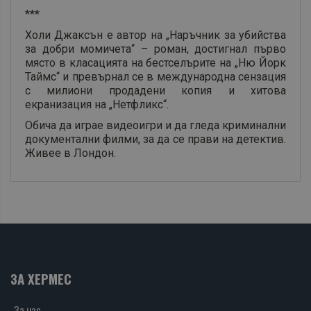
***
Холи Джаксън е автор на „Наръчник за убийства
за добри момичета“ – роман, достигнал първо
място в класацията на бестселърите на „Ню Йорк
Таймс“ и превърнал се в международна сензация
с милиони продадени копия и хитова
екранизация на „Нетфликс“.
Обича да играе видеоигри и да гледа криминални
документални филми, за да се прави на детектив.
Живее в Лондон.
ЗА ХЕРМЕС
За нас