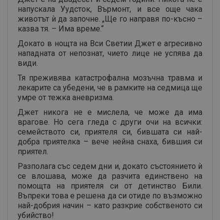
напускала Уудсток, Върмонт, и все още чака
животът ѝ да започне. „Ще го направя по-късно –
казва тя. – Има време.“
Докато в нощта на Вси Светии Джет е агресивно
нападната от непознат, чието лице не успява да
види.
Тя преживява катастрофална мозъчна травма и
лекарите са убедени, че в рамките на седмица ще
умре от тежка аневризма.
Джет никога не е мислела, че може да има
врагове. Но сега гледа с други очи на всички:
семейството си, приятеля си, бившата си най-
добра приятелка – вече нейна снаха, бившия си
приятел.
Разполага със седем дни и, докато състоянието ѝ
се влошава, може да разчита единствено на
помощта на приятеля си от детинство Били.
Въпреки това е решена да си отиде по възможно
най-добрия начин – като разкрие собственото си
убийство!