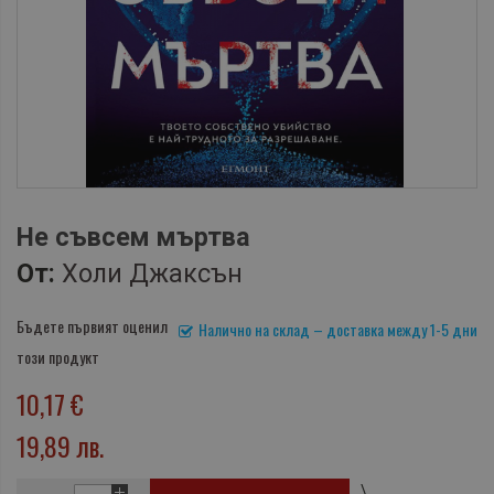
Не съвсем мъртва
От:
Холи Джаксън
Бъдете първият оценил
Налично на склад – доставка между 1-5 дни
този продукт
10,17 €
19,89 лв.
\