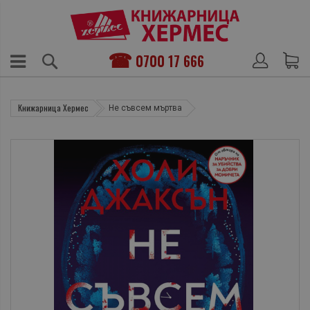
0700 17 666
Книжарница Хермес
Не съвсем мъртва