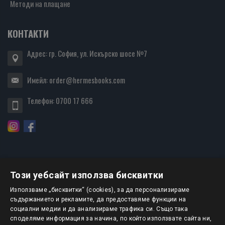
Методи на плащане
КОНТАКТИ
Адрес: гр. София, ул. Искърско шосе №7
Имейл:
order@hermesbooks.com
Телефон:
0700 17 666
Този уебсайт използва бисквитки
БЮЛЕТИН
Използваме „бисквитки“ (cookies), за да персонализираме
съдържанието и рекламите, да предоставяме функции на
социални медии и да анализираме трафика си. Също така
АБОНИРАНЕ
споделяме информация за начина, по който използвате сайта ни,