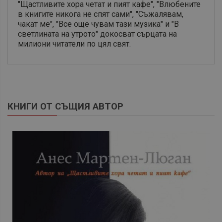
"Щастливите хора четат и пият кафе", "Влюбените
в книгите никога не спят сами", "Съжалявам,
чакат ме", "Все още чувам тази музика" и "В
светлината на утрото" докосват сърцата на
милиони читатели по цял свят.
КНИГИ ОТ СЪЩИЯ АВТОР