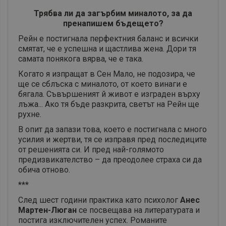
Трябва ли да загърбим миналото, за да
пренапишем бъдещето?
Рейн е постигнала перфектния баланс и всички
смятат, че е успешна и щастлива жена. Дори тя
самата понякога вярва, че е така.
Когато я изпращат в Сен Мало, не подозира, че
ще се сблъска с миналото, от което винаги е
бягала. Съвършеният й живот е изграден върху
лъжа... Ако тя бъде разкрита, светът на Рейн ще
рухне.
В опит да запази това, което е постигнала с много
усилия и жертви, тя се изправя пред последиците
от решенията си. И пред най-голямото
предизвикателство – да преодолее страха си да
обича отново.
***
След шест години практика като психолог
Анес
Мартен-Люган
се посвещава на литературата и
постига изключителен успех. Романите