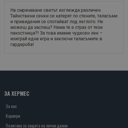
На смрачаване светът изглежда различен.
Тайнствени сенки се катерят по стените, таласъми
и привидения се спотайват под леглото. Не
можеш да заспиш? Нима те е страх от тези
пакостници?! За това имаме чудесен лек –
изиграй една игра и заключи таласъмите в
гардероба!
ЗА ХЕРМЕС
За нас
Кариери
Политика за защита на лични данни