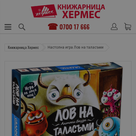
0700 17 666
Книжарница Хермес
Настолна игра Лов на таласъми