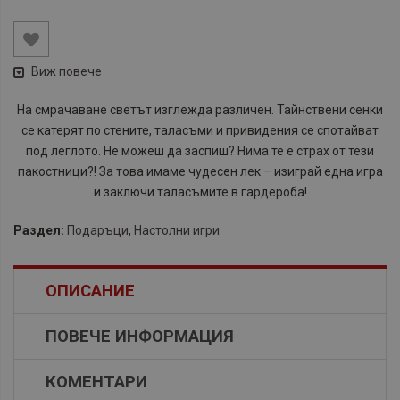
Виж повече
На смрачаване светът изглежда различен. Тайнствени сенки
се катерят по стените, таласъми и привидения се спотайват
под леглото. Не можеш да заспиш? Нима те е страх от тези
пакостници?! За това имаме чудесен лек – изиграй една игра
и заключи таласъмите в гардероба!
Раздел:
Подаръци
,
Настолни игри
ОПИСАНИЕ
ПОВЕЧЕ ИНФОРМАЦИЯ
КОМЕНТАРИ