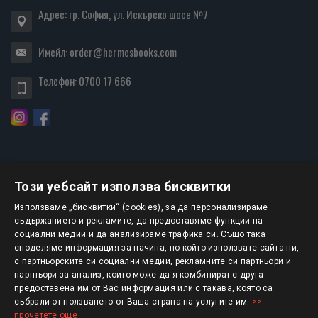
Адрес: гр. София, ул. Искърско шосе №7
Имейл:
order@hermesbooks.com
Телефон:
0700 17 666
Този уебсайт използва бисквитки
БЮЛЕТИН
Използваме „бисквитки“ (cookies), за да персонализираме
съдържанието и рекламите, да предоставяме функции на
социални медии и да анализираме трафика си. Също така
АБОНИРАНЕ
споделяме информация за начина, по който използвате сайта ни,
с партньорските си социални медии, рекламните си партньори и
партньори за анализ, които може да я комбинират с друга
предоставена им от Вас информация или с такава, която са
Авторско право © 2025 HERMESBOOKS.BG
събрали от ползването от Ваша страна на услугите им.
>>
прочетете още