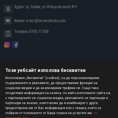
Адрес: гр. София, ул. Искърско шосе №7
Имейл:
order@hermesbooks.com
Телефон:
0700 17 666
Този уебсайт използва бисквитки
БЮЛЕТИН
Използваме „бисквитки“ (cookies), за да персонализираме
съдържанието и рекламите, да предоставяме функции на
социални медии и да анализираме трафика си. Също така
АБОНИРАНЕ
споделяме информация за начина, по който използвате сайта ни,
с партньорските си социални медии, рекламните си партньори и
партньори за анализ, които може да я комбинират с друга
предоставена им от Вас информация или с такава, която са
Авторско право © 2025 HERMESBOOKS.BG
събрали от ползването от Ваша страна на услугите им.
>>