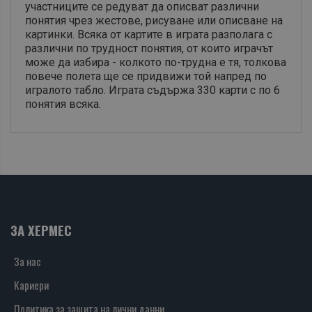
участниците се редуват да описват различни
понятия чрез жестове, рисуване или описване на
картинки. Всяка от картите в играта разполага с
различни по трудност понятия, от които играчът
може да избира - колкото по-трудна е тя, толкова
повече полета ще се придвижи той напред по
игралото табло. Играта съдържа 330 карти с по 6
понятия всяка.
ЗА ХЕРМЕС
За нас
Кариери
Политика за защита на лични данни