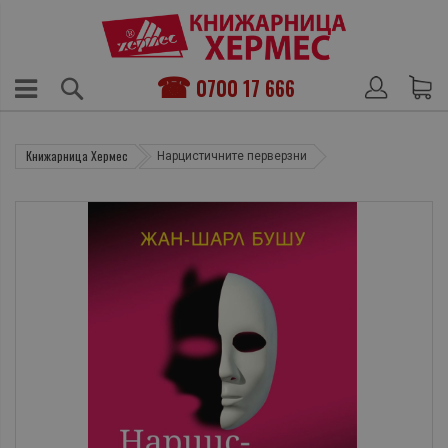
0700 17 666
Книжарница Хермес
Нарцистичните перверзни