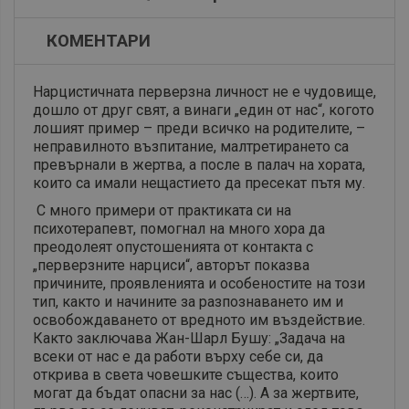
КОМЕНТАРИ
Нарцистичната перверзна личност не е чудовище,
дошло от друг свят, а винаги „един от нас“, когото
лошият пример – преди всичко на родителите, –
неправилното възпитание, малтретирането са
превърнали в жертва, а после в палач на хората,
които са имали нещастието да пресекат пътя му.
С много примери от практиката си на
психотерапевт, помогнал на много хора да
преодолеят опустошенията от контакта с
„перверзните нарциси“, авторът показва
причините, проявленията и особеностите на този
тип, както и начините за разпознаването им и
освобождаването от вредното им въздействие.
Както заключава Жан-Шарл Бушу: „Задача на
всеки от нас е да работи върху себе си, да
открива в света човешките същества, които
могат да бъдат опасни за нас (…). А за жертвите,