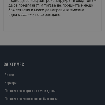
първо да се лекуват, реконструират и след това –
да се предпазват. И тогава да, прошката е нещо
божествено и може да направи възможна
една
métanoïa
, ново раждане.
ЗА ХЕРМЕС
За нас
Кариери
Политика за защита на лични данни
Политика за използване на бисквитки