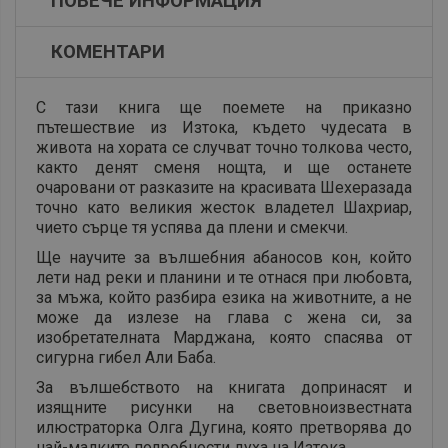
ПОВЕЧЕ ИНФОРМАЦИЯ
КОМЕНТАРИ
С тази книга ще поемете на приказно
пътешествие из Изтока, където чудесата в
живота на хората се случват точно толкова често,
както денят сменя нощта, и ще останете
очаровани от разказите на красивата Шехеразада
точно като великия жесток владетел Шахриар,
чието сърце тя успява да плени и смекчи.
Ще научите за вълшебния абаносов кон, който
лети над реки и планини и те отнася при любовта,
за мъжа, който разбира езика на животните, а не
може да излезе на глава с жена си, за
изобретателната Марджана, която спасява от
сигурна гибел Али Баба.
За вълшебството на книгата допринасят и
изящните рисунки на световноизвестната
илюстраторка Олга Дугина, която претворява до
най-малките подробности духа на Изтока.