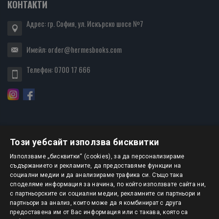
КОНТАКТИ
Адрес: гр. София, ул. Искърско шосе №7
Имейл:
order@hermesbooks.com
Телефон:
0700 17 666
Този уебсайт използва бисквитки
БЮЛЕТИН
Използваме „бисквитки“ (cookies), за да персонализираме
съдържанието и рекламите, да предоставяме функции на
социални медии и да анализираме трафика си. Също така
АБОНИРАНЕ
споделяме информация за начина, по който използвате сайта ни,
с партньорските си социални медии, рекламните си партньори и
партньори за анализ, които може да я комбинират с друга
предоставена им от Вас информация или с такава, която са