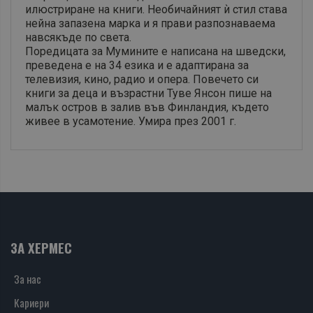
илюстриране на книги. Необичайният ѝ стил става
нейна запазена марка и я прави разпознаваема
навсякъде по света.
Поредицата за Мумините е написана на шведски,
преведена е на 34 езика и е адаптирана за
телевизия, кино, радио и опера. Повечето си
книги за деца и възрастни Туве Янсон пише на
малък остров в залив във Финландия, където
живее в усамотение. Умира през 2001 г.
ЗА ХЕРМЕС
За нас
Кариери