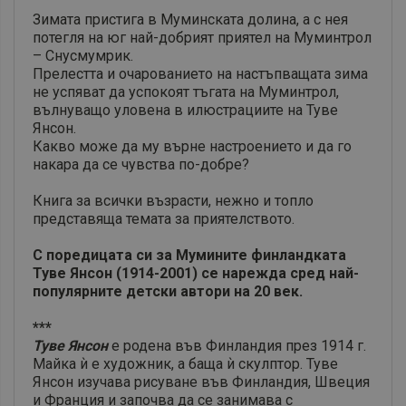
Зимата пристига в Муминската долина, а с нея
потегля на юг най-добрият приятел на Муминтрол
– Снусмумрик.
Прелестта и очарованието на настъпващата зима
не успяват да успокоят тъгата на Муминтрол,
вълнуващо уловена в илюстрациите на Туве
Янсон.
Какво може да му върне настроението и да го
накара да се чувства по-добре?
Книга за всички възрасти, нежно и топло
представяща темата за приятелството.
С поредицата си за Мумините финландката
Туве Янсон (1914-2001) се нарежда сред най-
популярните детски автори на 20 век.
***
Туве Янсон
е родена във Финландия през 1914 г.
Майка ѝ е художник, а баща ѝ скулптор. Туве
Янсон изучава рисуване във Финландия, Швеция
и Франция и започва да се занимава с