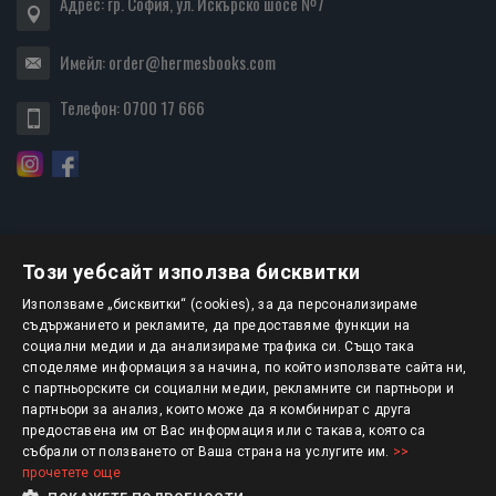
Адрес: гр. София, ул. Искърско шосе №7
Имейл:
order@hermesbooks.com
Телефон:
0700 17 666
Този уебсайт използва бисквитки
БЮЛЕТИН
Използваме „бисквитки“ (cookies), за да персонализираме
съдържанието и рекламите, да предоставяме функции на
социални медии и да анализираме трафика си. Също така
АБОНИРАНЕ
споделяме информация за начина, по който използвате сайта ни,
с партньорските си социални медии, рекламните си партньори и
партньори за анализ, които може да я комбинират с друга
предоставена им от Вас информация или с такава, която са
Авторско право © 2025 HERMESBOOKS.BG
събрали от ползването от Ваша страна на услугите им.
>>
прочетете още
1 EUR = 1.95583 BGN