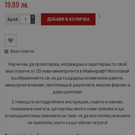
19,89 лв.
\
Брой
ДОБАВИ В КОЛИЧКА
Виж повече
Научи как да проектираш, изграждаш и адаптираш по свой
вкус повече от 20 нови минипроекта в Майнкрафт! Използвай
въображението си, за да създадеш космически ракети,
миньорски влакове, светилища в джунглата, морски фарове и
дори шлепове!
С помощта на подробните инструкции, съвети и хакове,
показани в книгата, ще научиш много нови трикове и ще
усъвършенстваш уменията си така, че да впечатлиш всичките
си приятели, които също обичат играта!