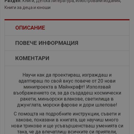
Раздел:
Книги
,
Детска литература
,
Илюстровани издания
,
Книги за деца и юноши
ОПИСАНИЕ
ПОВЕЧЕ ИНФОРМАЦИЯ
КОМЕНТАРИ
Научи как да проектираш, изграждаш и
адаптираш по свой вкус повече от 20 нови
минипроекта в Майнкрафт! Използвай
въображението си, за да създадеш космически
ракети, миньорски влакове, светилища в
джунглата, морски фарове и дори шлепове!
С помощта на подробните инструкции, съвети и
хакове, показани в книгата, ще научиш много
нови трикове и ще усъвършенстваш уменията си
така, че да впечатлиш всичките си приятели,