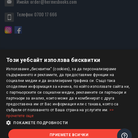
Имейл:
order@hermesbooks.com
Телефон:
0700 17 666
Този уебсайт използва бисквитки
БЮЛЕТИН
Използваме „бисквитки“ (cookies), за да персонализираме
съдържанието и рекламите, да предоставяме функции на
социални медии и да анализираме трафика си. Също така
АБОНИРАНЕ
споделяме информация за начина, по който използвате сайта ни,
с партньорските си социални медии, рекламните си партньори и
партньори за анализ, които може да я комбинират с друга
предоставена им от Вас информация или с такава, която са
Авторско право © 2025 HERMESBOOKS.BG
събрали от ползването от Ваша страна на услугите им.
>>
прочетете още
1 EUR = 1.95583 BGN
ПОКАЖЕТЕ ПОДРОБНОСТИ
ПРИЕМЕТЕ ВСИЧКИ