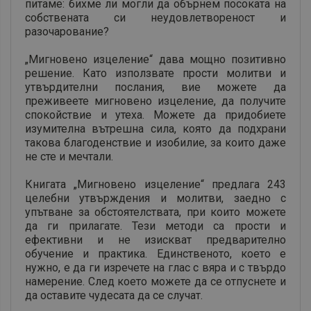
питаме: бихме ли могли да обърнем посоката на
собствената си неудовлетвореност и
разочарование?
„Мигновено изцеление“ дава мощно позитивно
решение. Като използвате прости молитви и
утвърдителни послания, вие можете да
преживеете мигновено изцеление, да получите
спокойствие и утеха. Можете да придобиете
изумителна вътрешна сила, която да подхрани
такова благоденствие и изобилие, за които даже
не сте и мечтали.
Книгата „Мигновено изцеление“ предлага 243
целебни утвърждения и молитви, заедно с
упътване за обстоятелствата, при които можете
да ги прилагате. Тези методи са прости и
ефективни и не изискват предварително
обучение и практика. Единственото, което е
нужно, е да ги изречете на глас с вяра и с твърдо
намерение. След което можете да се отпуснете и
да оставите чудесата да се случат.