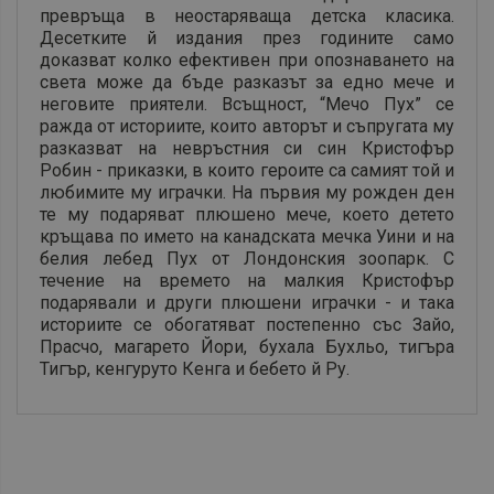
превръща в неостаряваща детска класика.
Десетките й издания през годините само
доказват колко ефективен при опознаването на
света може да бъде разказът за едно мече и
неговите приятели. Всъщност, “Мечо Пух” се
ражда от историите, които авторът и съпругата му
разказват на невръстния си син Кристофър
Робин - приказки, в които героите са самият той и
любимите му играчки. На първия му рожден ден
те му подаряват плюшено мече, което детето
кръщава по името на канадската мечка Уини и на
белия лебед Пух от Лондонския зоопарк. С
течение на времето на малкия Кристофър
подарявали и други плюшени играчки - и така
историите се обогатяват постепенно със Зайо,
Прасчо, магарето Йори, бухала Бухльо, тигъра
Тигър, кенгуруто Кенга и бебето й Ру.