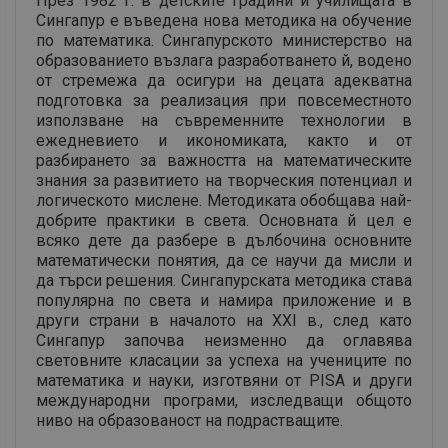
През 1982 г. в детските градини и училищата в
Сингапур е въведена нова методика на обучение
по математика. Сингапурското министерство на
образованието възлага разработването й, водено
от стремежа да осигури на децата адекватна
подготовка за реализация при повсеместното
използване на съвременните технологии в
ежедневието и икономиката, както и от
разбирането за важността на математическите
знания за развитието на творческия потенциал и
логическото мислене. Методиката обобщава най-
добрите практики в света. Основната й цел е
всяко дете да разбере в дълбочина основните
математически понятия, да се научи да мисли и
да търси решения. Сингапурската методика става
популярна по света и намира приложение и в
други страни в началото на XXI в., след като
Сингапур започва неизменно да оглавява
световните класации за успеха на учениците по
математика и науки, изготвяни от PISA и други
международни програми, изследващи общото
ниво на образованост на подрастващите.