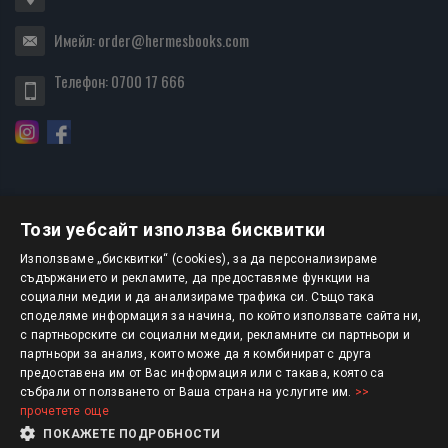
Имейл:
order@hermesbooks.com
Телефон:
0700 17 666
Този уебсайт използва бисквитки
БЮЛЕТИН
Използваме „бисквитки“ (cookies), за да персонализираме
съдържанието и рекламите, да предоставяме функции на
социални медии и да анализираме трафика си. Също така
АБОНИРАНЕ
споделяме информация за начина, по който използвате сайта ни,
с партньорските си социални медии, рекламните си партньори и
партньори за анализ, които може да я комбинират с друга
предоставена им от Вас информация или с такава, която са
Авторско право © 2025 HERMESBOOKS.BG
събрали от ползването от Ваша страна на услугите им.
>>
прочетете още
1 EUR = 1.95583 BGN
ПОКАЖЕТЕ ПОДРОБНОСТИ