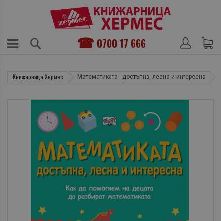
0700 17 666
Книжарница Хермес
Математиката - достъпна, лесна и интересна