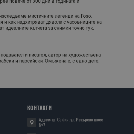
ее повече от 300 дни в годината и
 изследваме мистичните легенди на Гозо.
 и как надхитряват дявола с часовниците на
 идеалните кътчета за снимки точно тук.
еподавател и писател, автор на художествена
рабски и персийски. Омъжена е, с едно дете.
КОНТАКТИ
Адрес: гр. София, ул. Искърско шосе
№7