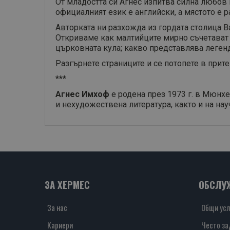
От младостта си Агнес изпитва силна любов 
официалният език е английски, а мястото е 
Авторката ни разхожда из гордата столица В
Откриваме как малтийците мирно съчетават 
църковната кула; какво представлява леген
Разгърнете страниците и се потопете в прит
***
Агнес Имхоф
е родена през 1973 г. в Мюнхе
и нехудожествена литература, както и на нау
ЗА ХЕРМЕС
ОБСЛУ
За нас
Общи усл
Кариери
Често за