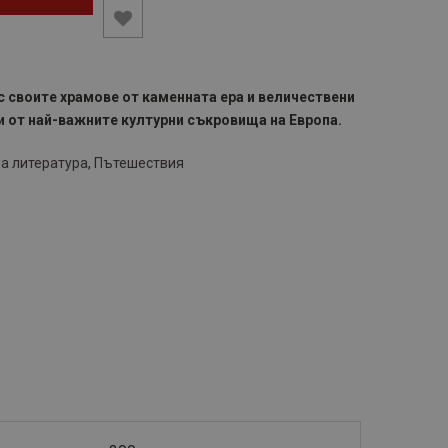
с своите храмове от каменната ера и величествени
ои от най-важните културни съкровища на Европа.
а литература
,
Пътешествия