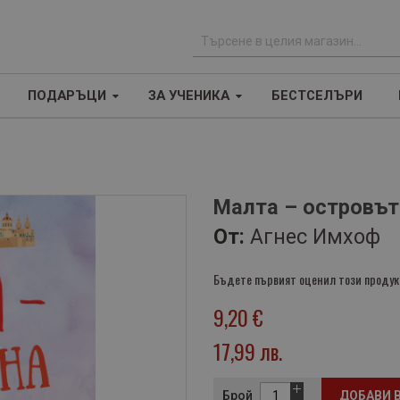
Т
ъ
ПОДАРЪЦИ
ЗА УЧЕНИКА
БЕСТСЕЛЪРИ
р
с
е
н
е
Малта – островът
От:
Агнес Имхоф
Бъдете първият оценил този продук
9,20 €
17,99 лв.
Брой
ДОБАВИ 