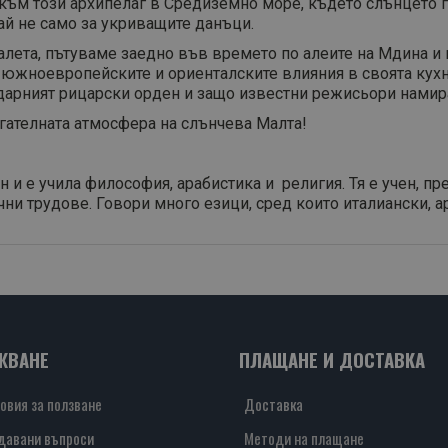
към този архипелаг в Средиземно море, където слънцето гр
рай не само за укриващите данъци.
алета, пътуваме заедно във времето по алеите на Мдина и
южноевропейските и ориенталските влияния в своята кухня
дарният рицарски орден и защо известни режисьори намират
егателната атмосфера на слънчева Малта!
н и е учила философия, арабистика и религия. Тя е учен, пр
чни трудове. Говори много езици, сред които италиански, а
ЖВАНЕ
ПЛАЩАНЕ И ДОСТАВКА
овия за ползване
Доставка
давани въпроси
Методи на плащане