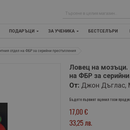
Т
ъ
ПОДАРЪЦИ
ЗА УЧЕНИКА
БЕСТСЕЛЪРИ
р
с
е
итния отдел на ФБР за серийни престъпления
н
е
Ловец на мозъци.
на ФБР за серийн
От:
Джон Дъглас,
Бъдете първият оценил този продук
17,00 €
33,25 лв.