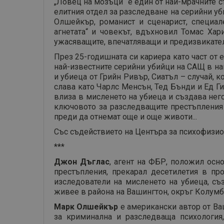
„Ловец на мозъци“ е един от най-мрачните с
елитния отдел за разследване на серийни уб
Олшейкър, романист и сценарист, специа
агнетата“ и човекът, вдъхновил Томас Хар
ужасяващите, впечатляващи и предизвикате
През 25-годишната си кариера като част от 
най-известните серийни убийци на САЩ в наш
и убиеца от Грийн Ривър, Сиатъл – случай, 
слава като Чарлс Менсън, Тед Бънди и Ед Ги
влиза в мисленето на убиеца и създава нег
ключовото за разследващите престъпления 
преди да отнемат още и още животи...
Със съдействието на Центъра за психофизио
***
Джон Дъглас
, агент на ФБР, положил осно
престъпления, прекарал десетилетия в пр
изследователи на мисленето на убиеца, съ
живее в района на Вашингтон, окръг Колумб
Марк Олшейкър
е американски автор от Ваш
за криминална и разследваща психология