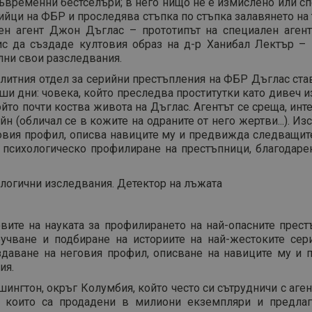
ъвременни бестселъри; в него нищо не е измислено или сп
ийци на ФБР и проследява стъпка по стъпка залавянето на
лен агент Джон Дъглас – прототипът на специален аге
ис да създаде култовия образ на д-р Ханибал Лектър –
лни свои разследвания.
елитния отдел за серийни престъпления на ФБР Дъглас ста
и дни: човека, който преследва проститутки като дивеч из 
който почти коства живота на Дъглас. Агентът се среща, ин
йн (обличал се в кожите на одраните от него жертви...). 
овия профил, описва навиците му и предвижда следващите
психологическо профилиране на престъпници, благодарени
логични изследвания. Детектор на лъжата
вите на науката за профилирането на най-опасните престъ
оучване и подбиране на историите на най-жестоките сер
здаване на неговия профил, описване на навиците му и
ия.
ингтон, окръг Колумбия, който често си сътрудничи с аге
, които са продадени в милиони екземпляри и предлаг