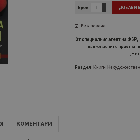
Брой
ДОБАВИ 
Виж повече
От специалния агент на ФБР,
най-опасните престъпни
„Нет
Раздел:
Книги
,
Нехудожествен
Я
КОМЕНТАРИ