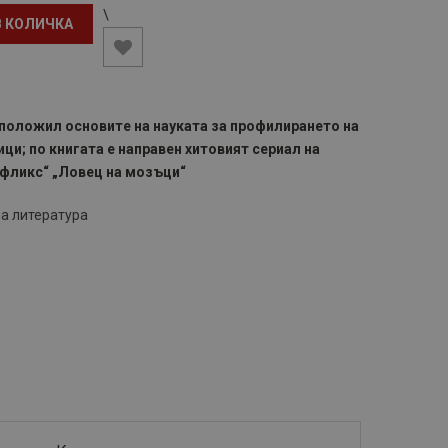
\
В КОЛИЧКА
 положил основите на науката за профилирането на
ци; по книгата е направен хитовият сериал на
фликс“ „Ловец на мозъци“
а литература