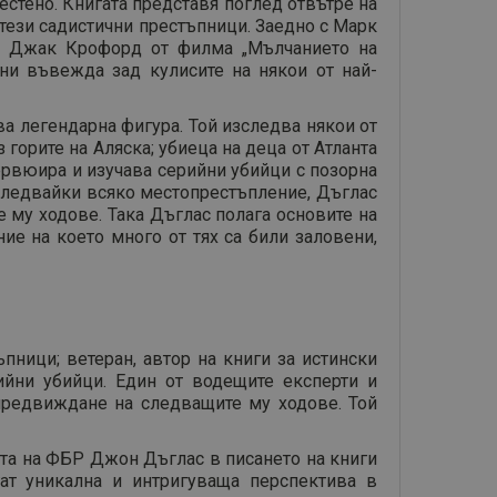
естено. Книгата представя поглед отвътре на
 тези садистични престъпници. Заедно с Марк
нт Джак Крофорд от филма „Мълчанието на
 ни въвежда зад кулисите на някои от най-
ва легендарна фигура. Той изследва някои от
горите на Аляска; убиеца на деца от Атланта
тервюира и изучава серийни убийци с позорна
Изследвайки всяко местопрестъпление, Дъглас
 му ходове. Така Дъглас полага основите на
е на което много от тях са били заловени,
пници; ветеран, автор на книги за истински
ийни убийци. Един от водещите експерти и
 предвиждане на следващите му ходове. Той
нта на ФБР Джон Дъглас в писането на книги
ат уникална и интригуваща перспектива в